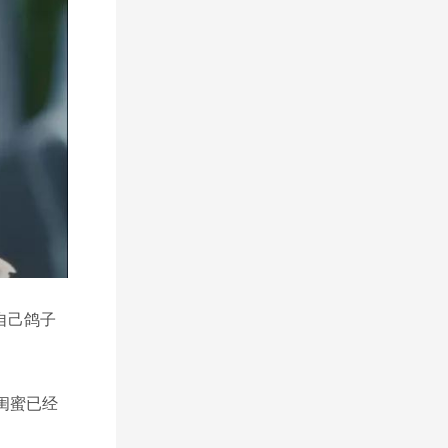
自己鸽子
闺蜜已经