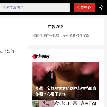
创作中心
Tog
广告必读
精确梳理广告脉络，专业解析必读案例。
应当如何
推荐阅读
。
笑晕，宝格丽故意给刘亦菲拍挡脸宣
传照？心眼子真多
茉莉奶白小票，竟然开始