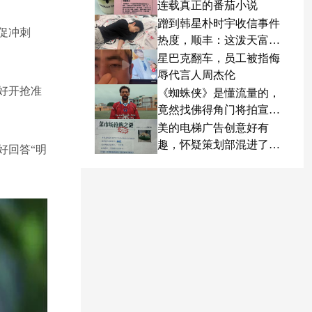
连载真正的番茄小说
蹭到韩星朴时宇收信事件
促冲刺
热度，顺丰：这泼天富贵
终于轮到我了
星巴克翻车，员工被指侮
辱代言人周杰伦
好开抢准
《蜘蛛侠》是懂流量的，
竟然找佛得角门将拍宣传
片
美的电梯广告创意好有
趣，怀疑策划部混进了天
好回答“明
才