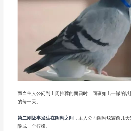
而当主人公问到上周推荐的面霜时，同事如出一辙的以忙
的每一天。
第二则故事发生在闺蜜之间，
主人公向闺蜜炫耀前几天
酸成一个柠檬。