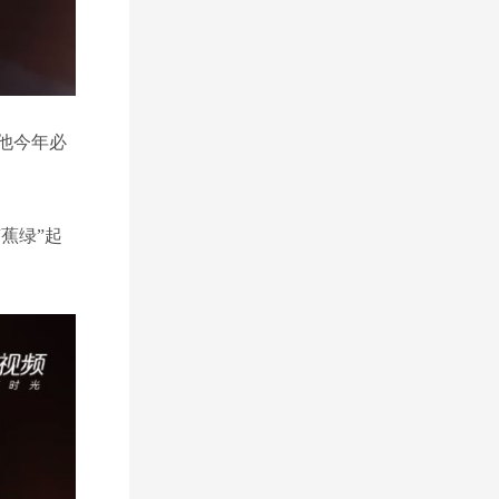
他今年必
蕉绿”起