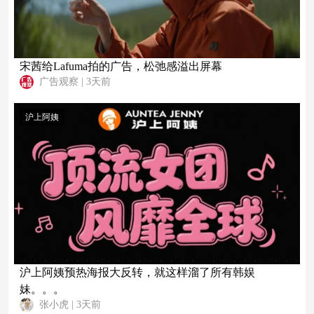
宋茜给Lafuma拍的广告，松弛感溢出屏幕
广告观察
|
3天前
沪上阿姨
沪上阿姨预热海报大反转，就这样溜了所有韩娱
妹。。。
张小虎
|
3天前