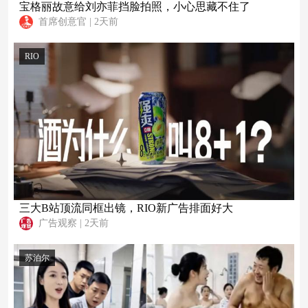
宝格丽故意给刘亦菲挡脸拍照，小心思藏不住了
首席创意官
|
2天前
RIO
三大B站顶流同框出镜，RIO新广告排面好大
广告观察
|
2天前
苏泊尔