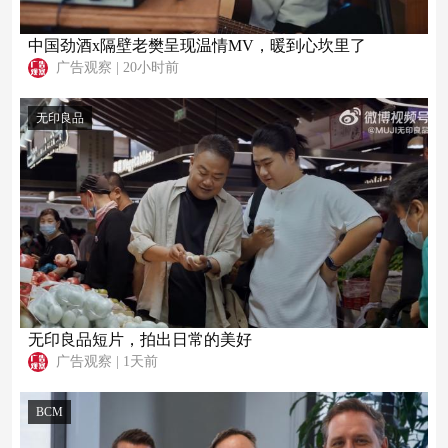
中国劲酒x隔壁老樊呈现温情MV，暖到心坎里了
广告观察
|
20小时前
无印良品
无印良品短片，拍出日常的美好
广告观察
|
1天前
BCM