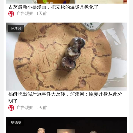
古茗最新小票漫画，把立秋的温暖具象化了
广告观察
|
1天前
泸溪河
桃酥吃出假牙冠事件大反转，泸溪河：臣妾此身从此分
明了
广告观察
|
2天前
奥德赛