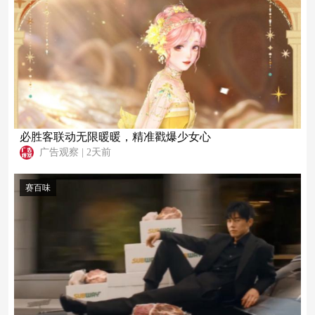
必胜客联动无限暖暖，精准戳爆少女心
广告观察
|
2天前
赛百味