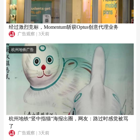
经过激烈竞标，Momentum斩获Optus创意代理业务
广告观察
|
3天前
杭州地铁广告
杭州地铁“竖中指猫”海报出圈，网友：路过时感觉被骂
了
广告观察
|
3天前