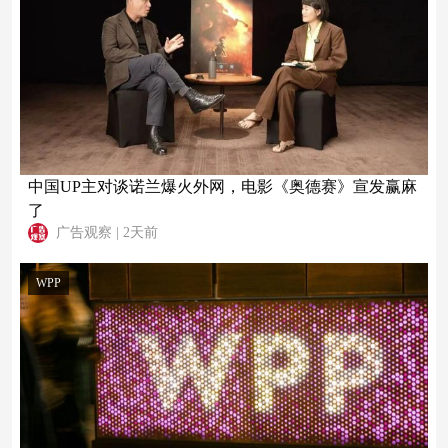
中国UP主对谈诺兰爆火外网，电影《奥德赛》宣发赢麻
了
广告观察
|
2天前
WPP