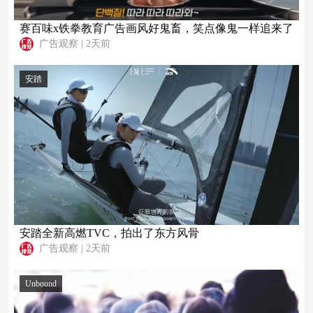
赛百味x铁拳教育广告画风好鬼畜，笑点像鬼一样追来了
广告观察
|
2天前
安踏
安踏全新高燃TVC，拍出了东方风骨
广告观察
|
2天前
Unbound