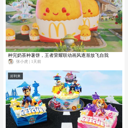
种完奶茶种薯饼，王者荣耀联动画风逐渐放飞自我
张小虎
|
1天前
好利来