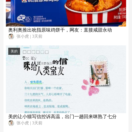
奥利奥推出吮指原味鸡饼干，网友：直接咸甜永动
张小虎
|
3天前
美的
美的让小猫写信控诉高温，出门一趟回来咪熟了七分
张小虎
|
3天前