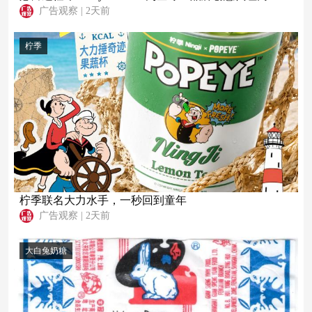
广告观察
|
2天前
柠季
柠季联名大力水手，一秒回到童年
广告观察
|
2天前
大白兔奶糖