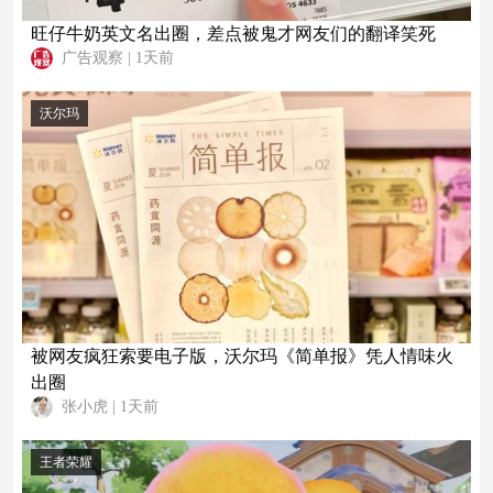
旺仔牛奶英文名出圈，差点被鬼才网友们的翻译笑死
广告观察
|
1天前
沃尔玛
被网友疯狂索要电子版，沃尔玛《简单报》凭人情味火
出圈
张小虎
|
1天前
王者荣耀