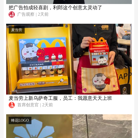
把广告拍成轻喜剧，利郎这个创意太灵动了
广告观察
|
2天前
麦当劳
麦当劳上新乌萨奇工服，员工：我愿意天天上班
首席创意官
|
2天前
蜂花LOGO