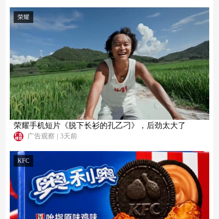
荣耀
荣耀手机短片《脱下长衫的孔乙刁》，后劲太大了
广告观察
|
3天前
KFC