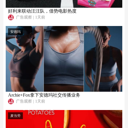
好利来联动汪汪队，借势电影热度
广告观察
|
1天前
安德玛
Archie+Fox拿下安德玛社交传播业务
广告观察
|
1天前
麦当劳