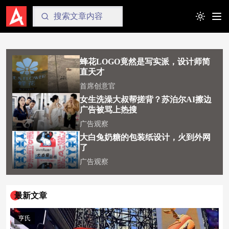
七分
韩娱妹
Toggle t
蜂花LOGO竟然是写实派，设计师简
直天才
首席创意官
女生洗澡大叔帮搓背？苏泊尔AI擦边
广告被骂上热搜
广告观察
大白兔奶糖的包装纸设计，火到外网
了
广告观察
最新文章
亨氏