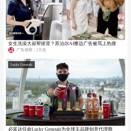
女生洗澡大叔帮搓背？苏泊尔AI擦边广告被骂上热搜
广告观察
|
2天前
Lucky Generals
必富达任命Lucky Generals为全球主品牌创意代理商