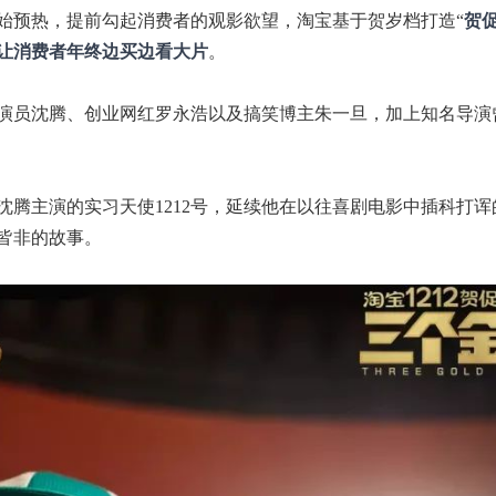
始预热，提前勾起消费者的观影欲望，淘宝基于贺岁档打造“
贺
让消费者年终边买边看大片
。
演员沈腾、创业网红罗永浩以及搞笑博主朱一旦，加上知名导演
腾主演的实习天使1212号，延续他在以往喜剧电影中插科打诨
皆非的故事。