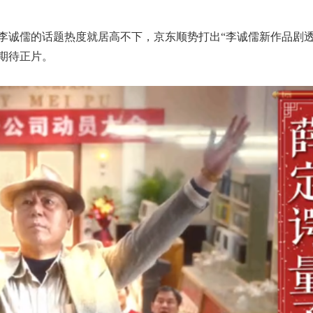
李诚儒的话题热度就居高不下，京东顺势打出“李诚儒新作品剧透
期待正片。