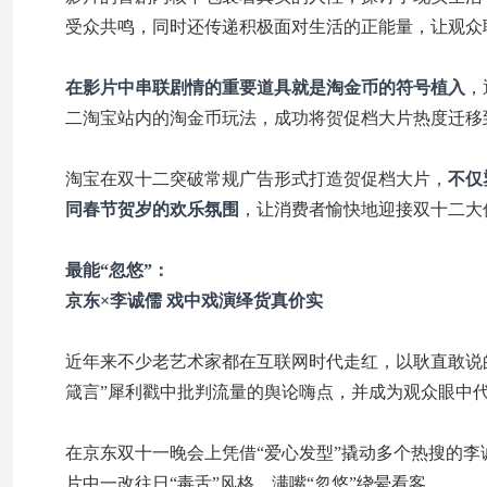
受众共鸣，同时还传递积极面对生活的正能量，让观众
在影片中串联剧情的重要道具就是淘金币的符号植入
，
二淘宝站内的淘金币玩法，成功将贺促档大片热度迁移
淘宝在双十二突破常规广告形式打造贺促档大片，
不仅
同春节贺岁的欢乐氛围
，让消费者愉快地迎接双十二大
最能“忽悠”：
京东×李诚儒 戏中戏演绎货真价实
近年来不少老艺术家都在互联网时代走红，以耿直敢说
箴言”犀利戳中批判流量的舆论嗨点，并成为观众眼中代
在京东双十一晚会上凭借“爱心发型”撬动多个热搜的李
片中一改往日“毒舌”风格，满嘴“忽悠”绕晕看客。