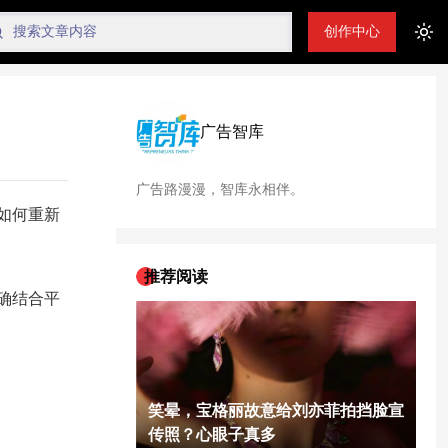
创作中心
Tog
广告智库
广告路漫漫，智库永相伴。
如何重新
推荐阅读
确结合平
笑晕，宝格丽故意给刘亦菲拍挡脸宣
传照？心眼子真多