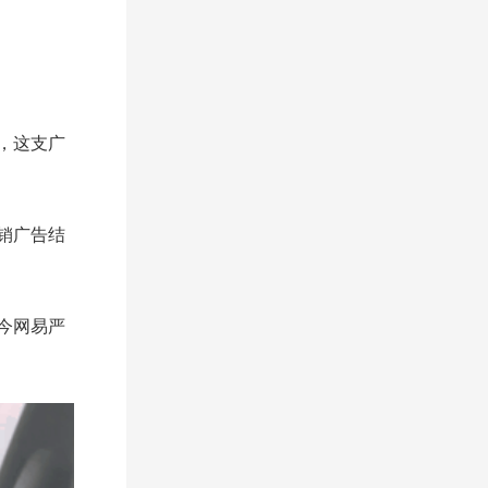
，这支广
销广告结
今网易严