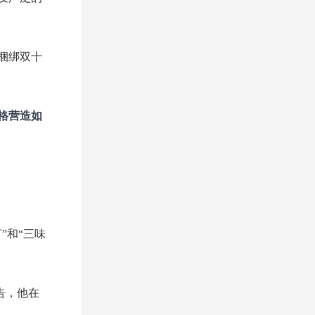
捆绑双十
格营造如
”和“三味
告，他在