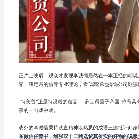
正片上映后，观众才发现李诚儒居然在一本正经的胡说
缩、薛定谔的猫等专业理论，看似高深地掩饰公司欺骗
“特美普”正是特没谱的谐音，“薛定谔量子帝国”称号
演的一出戏中戏。
戏外的李诚儒秉持耿直精神以熟悉的成语三连批评商家
东做信任背书，增强双十二甄选货真价实的好物的说服