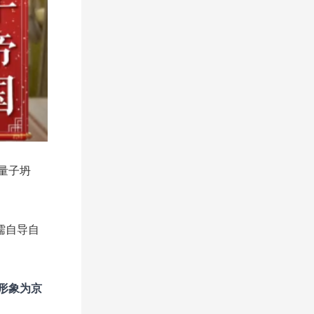
量子坍
儒自导自
形象为京