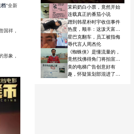
促档
”全新
茉莉奶白小票，竟然开始
连载真正的番茄小说
蹭到韩星朴时宇收信事件
热度，顺丰：这泼天富贵
曾国祥，
终于轮到我了
星巴克翻车，员工被指侮
辱代言人周杰伦
《蜘蛛侠》是懂流量的，
的形象，
竟然找佛得角门将拍宣传
片
美的电梯广告创意好有
趣，怀疑策划部混进了天
才