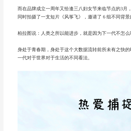
而在品牌成立一周年又恰逢三八妇女节来临节点的3月，l
同时拍摄了一支短片《风筝飞》，邀请了 6 组不同背
柏拉图说：人类之所以能进步，就是因为下一代不怎么
身处于青春期，身处于这个大数据流转前所未有之快的
一代对于世界对于生活的不同看法。