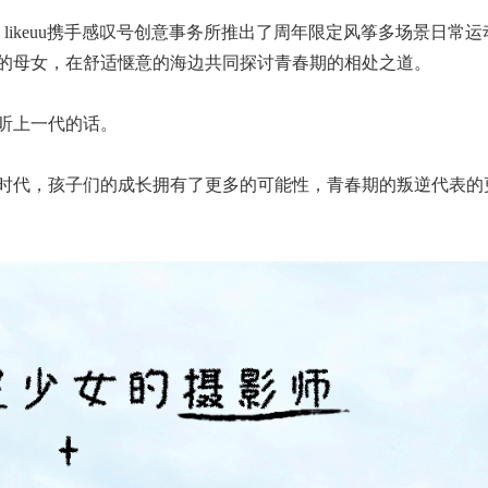
ikeuu携手感叹号创意事务所推出了周年限定风筝多场景日常运
景的母女，在舒适惬意的海边共同探讨青春期的相处之道。
听上一代的话。
时代，孩子们的成长拥有了更多的可能性，青春期的叛逆代表的