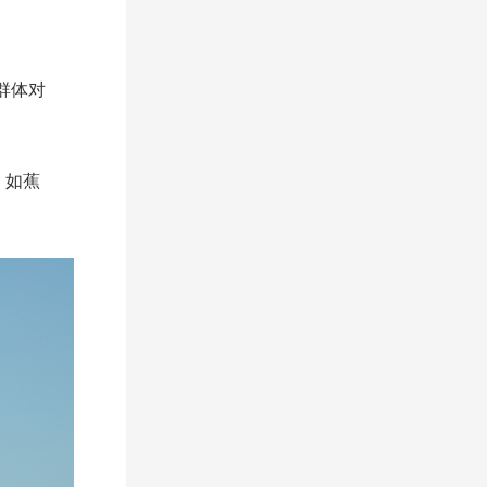
群体对
；如蕉