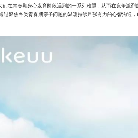
察到了少女们在青春期身心发育阶段遇到的一系列难题，从而在竞争激烈
过聚焦各类青春期亲子问题的温暖持续且强有力的心智沟通，lik