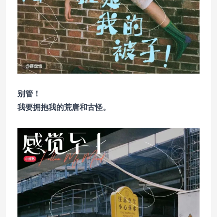
别管！
我要拥抱我的荒唐和古怪。