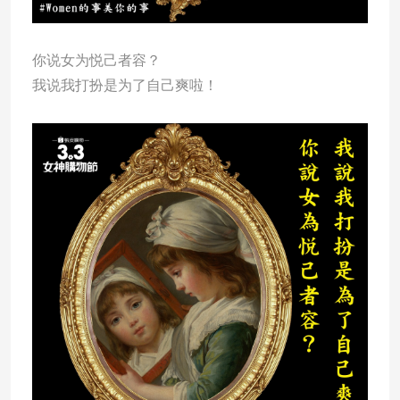
你说女为悦己者容？
我说我打扮是为了自己爽啦！