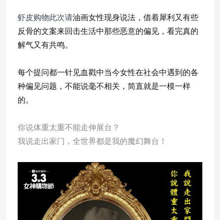
虾皮购物此次请
油画女性现身说法，借着犀利又有些
反骨的文案来回击生活中那些恶意的偏见，看完真的
解气又有共鸣。
每个提问都一针见血戳中当今女性在社会中遇到的各
种偏见问题，不能说毫不相关，简直就是一模一样
的。
你说体重太重不能走伸展台？
我说走出家门，全世界都是我的魔幻舞台！