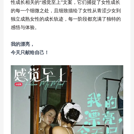
性成长相关的“感觉至上”文案，它们捕捉了女性成长
的每一个细微之处，且细致描绘了女性从青涩少女到
独立成熟女性的成长轨迹，每一阶段都充满了独特的
感悟与体验。
我的漂亮，
今天只献给自己！