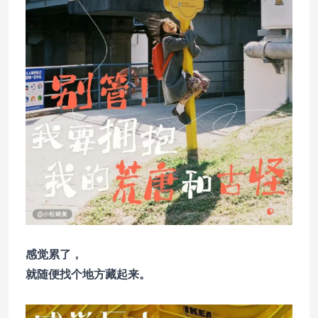
感觉累了，
就随便找个地方藏起来。