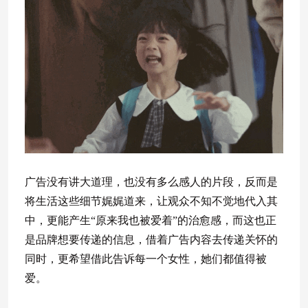
广告没有讲大道理，也没有多么感人的片段，反而是
将生活这些细节娓娓道来，让观众不知不觉地代入其
中，更能产生“原来我也被爱着”的治愈感，而这也正
是品牌想要传递的信息，借着广告内容去传递关怀的
同时，更希望借此告诉每一个女性，她们都值得被
爱。