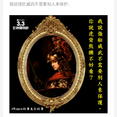
我说强壮威武不需要别人来保护。