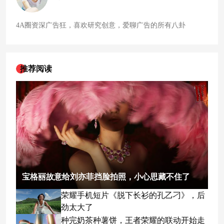
4A圈资深广告狂，喜欢研究创意，爱聊广告的所有八卦
推荐阅读
宝格丽故意给刘亦菲挡脸拍照，小心思藏不住了
荣耀手机短片《脱下长衫的孔乙刁》，后
劲太大了
种完奶茶种薯饼，王者荣耀的联动开始走