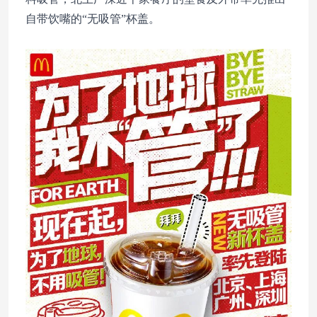
自带饮嘴的“无吸管”杯盖。