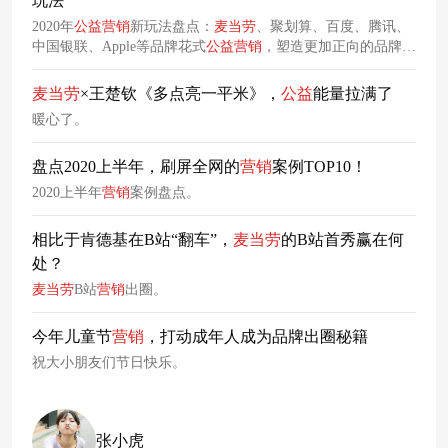
玩法
2020年
公益
营销
新玩法盘点：
麦当劳
、聚划算、百度、腾讯、
中国银联、Apple等品牌花式
公益
营销
，塑造更加正向的品牌形
象。
麦当劳
×王楚钦《多点亮一平米》，
公益
能量拉满了
暖心了。
盘点2020上半年，刷屏全网的
营销
案例TOP10！
2020上半年
营销
案例盘点。
相比于肯德基在B站“翻车”，
麦当劳
的B站首秀赢在何
处？
麦当劳
B站
营销
出圈。
今年儿童节
营销
，打动成年人成为品牌出圈秘籍
祝大小朋友们节日快乐。
张小虎