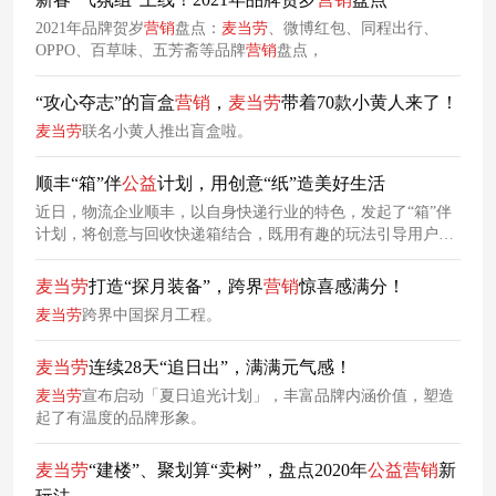
2021年品牌贺岁
营销
盘点：
麦当劳
、微博红包、同程出行、
OPPO、百草味、五芳斋等品牌
营销
盘点，
“攻心夺志”的盲盒
营销
，
麦当劳
带着70款小黄人来了！
麦当劳
联名小黄人推出盲盒啦。
顺丰“箱”伴
公益
计划，用创意“纸”造美好生活
近日，物流企业顺丰，以自身快递行业的特色，发起了“箱”伴
计划，将创意与回收快递箱结合，既用有趣的玩法引导用户加
入环保
公益
，也让用户在参与
公益
中更了解品牌。
麦当劳
打造“探月装备”，跨界
营销
惊喜感满分！
麦当劳
跨界中国探月工程。
麦当劳
连续28天“追日出”，满满元气感！
麦当劳
宣布启动「夏日追光计划」，丰富品牌内涵价值，塑造
起了有温度的品牌形象。
麦当劳
“建楼”、聚划算“卖树”，盘点2020年
公益
营销
新