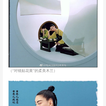
（“对镜贴花黄”的柔美木兰）