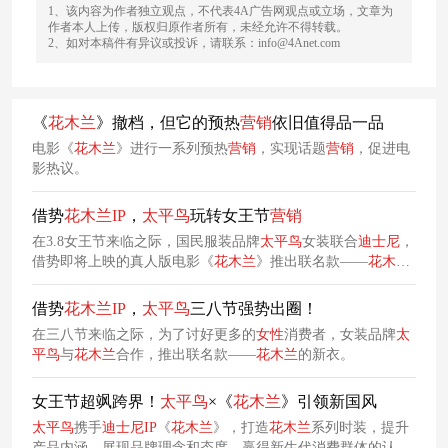
1、该内容为作者独立观点，不代表4A广告网观点或立场，文章为
作者本人上传，版权归原作者所有，未经允许不得转载。
2、如对本稿件有异议或投诉，请联系：info@4Anet.com
《
花木兰
》撤档，但它的预热
营销
依旧值得品一品
电影《
花木兰
》进行一系列预热
营销
，实现话题
营销
，促进电
影热议。
借势
花木兰
IP
，
太平
鸟
玩转女王节
营销
在3.8女王节来临之际，国民服装品牌
太平
鸟
女装联合
迪士尼
，
借势即将上映的真人版电影《
花木兰
》推出联名款——
花木兰
的新衣
借势
花木兰
IP
，
太平
鸟
三八节强势出圈！
在三八节来临之际，为了讨好更多的
女性
消费者，女装品牌
太
平
鸟
与
花木兰
合作，推出联名款——
花木兰
的新衣。
女王节超飒跨界！
太平
鸟
×《
花木兰
》引领新国风
太平
鸟
携手
迪士尼
IP
《
花木兰
》，打造
花木兰
系列时装，提升
产品内涵，展现品牌理念和态度，赢得新生代消费群体的认