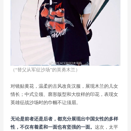
（“替父从军征沙场”的英勇木兰）
对镜贴黄花，温柔的古风改良汉服，展现木兰的儿女
情长；中式立领、廓形版型和大纹样的印花，表现女
英雄征战沙场时的巾帼不让须眉。
无论是前者还是后者，都充分展现出中国女性的多样
性，不仅有着柔和一面也有坚强的一面。
这次，太平