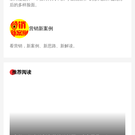
后的多样脸面。
营销新案例
看营销，新案例、新思路、新解读。
推荐阅读