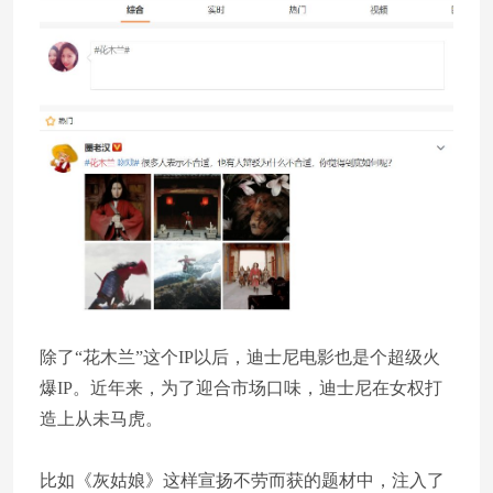
除了“花木兰”这个IP以后，迪士尼电影也是个超级火
爆IP。近年来，为了迎合市场口味，迪士尼在女权打
造上从未马虎。
比如《灰姑娘》这样宣扬不劳而获的题材中，注入了