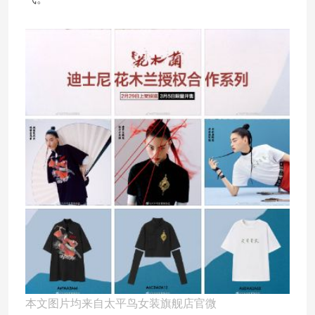
本文图片均来自太平鸟女装旗舰店官微