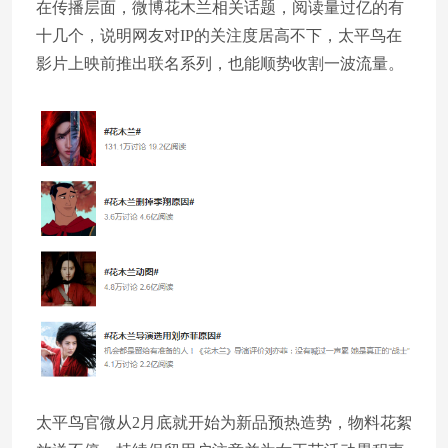
在传播层面，微博花木兰相关话题，阅读量过亿的有
十几个，说明网友对IP的关注度居高不下，太平鸟在
影片上映前推出联名系列，也能顺势收割一波流量。
太平鸟官微从2月底就开始为新品预热造势，物料花絮