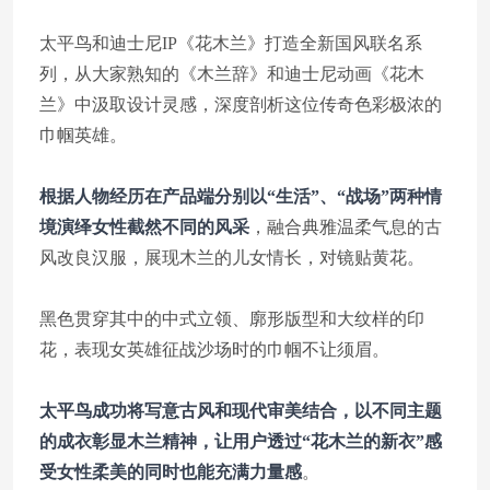
太平鸟和迪士尼IP《花木兰》打造全新国风联名系
列，从大家熟知的《木兰辞》和迪士尼动画《花木
兰》中汲取设计灵感，深度剖析这位传奇色彩极浓的
巾帼英雄。
根据人物经历在产品端分别以“生活”、“战场”两种情
境演绎女性截然不同的风采
，融合典雅温柔气息的古
风改良汉服，展现木兰的儿女情长，对镜贴黄花。
黑色贯穿其中的中式立领、廓形版型和大纹样的印
花，表现女英雄征战沙场时的巾帼不让须眉。
太平鸟成功将写意古风和现代审美结合，以不同主题
的成衣彰显木兰精神，让用户透过“花木兰的新衣”感
受女性柔美的同时也能充满力量感
。