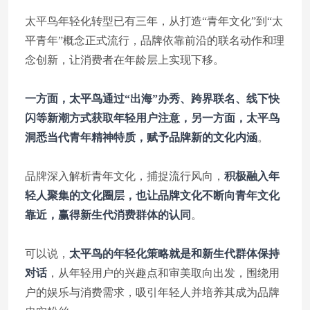
太平鸟年轻化转型已有三年，从打造“青年文化”到“太
平青年”概念正式流行，品牌依靠前沿的联名动作和理
念创新，让消费者在年龄层上实现下移。
一方面，太平鸟通过“出海”办秀、跨界联名、线下快
闪等新潮方式获取年轻用户注意，另一方面，太平鸟
洞悉当代青年精神特质，赋予品牌新的文化内涵
。
品牌深入解析青年文化，捕捉流行风向，
积极融入年
轻人聚集的文化圈层，也让品牌文化不断向青年文化
靠近，赢得新生代消费群体的认同
。
可以说，
太平鸟的年轻化策略就是和新生代群体保持
对话
，从年轻用户的兴趣点和审美取向出发，围绕用
户的娱乐与消费需求，吸引年轻人并培养其成为品牌