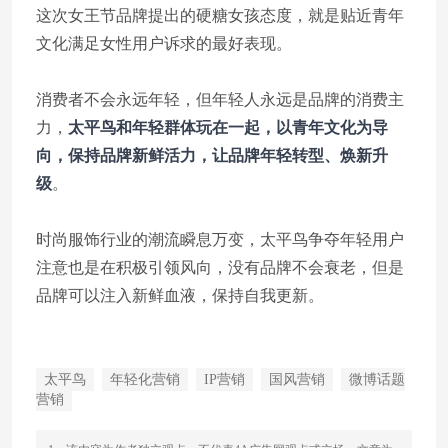
这次女王节品牌提出的硬糖女孩态度，就是贴近青年
文化满足女性用户诉求的最好表现。
消费者不会永远年轻，但年轻人永远是品牌的消费主
力，
太平鸟和年轻群体玩在一起，以青年文化为导
向，保持品牌新鲜活力，让品牌年轻转型、焕新升
级
。
时尚服饰行业的潮流瞬息万变，太平鸟争夺年轻用户
注意也是在积极引领风向，没有品牌不会衰老，但是
品牌可以注入新鲜血液，保持自我更新。
太平鸟
年轻化营销
IP营销
国风营销
微博话题
营销