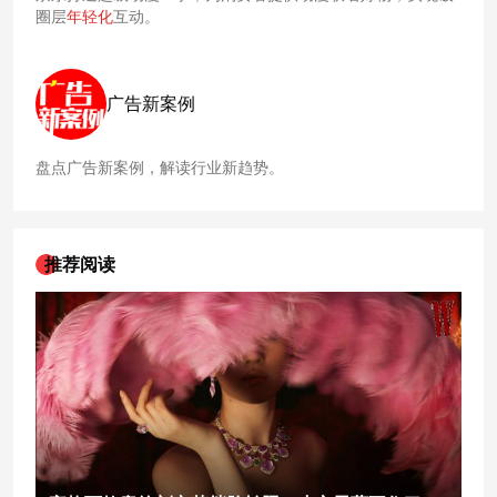
圈层
年轻化
互动。
广告新案例
盘点广告新案例，解读行业新趋势。
推荐阅读