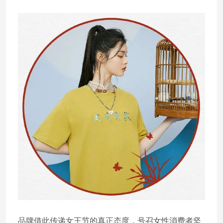
品牌借此传递女王节的真正态度，号召女性消费者坚