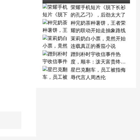
荣耀手机短片《脱下长衫
的孔乙刁》，后劲太大了
种完奶茶种薯饼，王者荣
耀的联动开始走抽象路线
茉莉奶白小票，竟然开始
连载真正的番茄小说
蹭到朴时宇收信事件热
度，顺丰：泼天富贵终于
轮到我了
星巴克翻车，员工被指侮
辱代言人周杰伦