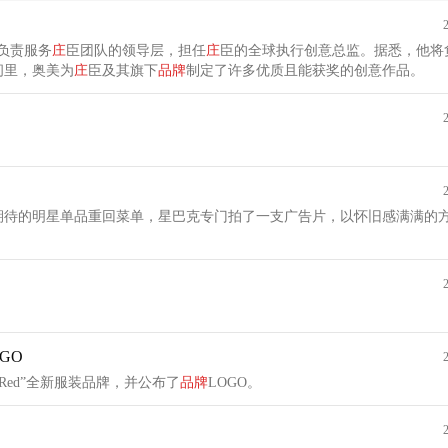
门负责服务
庄
臣团队的领导层，担任
庄
臣的全球执行创意总监。据悉，他将
间里，奥美为
庄
臣及其旗下
品牌
制定了许多优质且能获奖的创意作品。
期待的明星单品重回菜单，星巴克专门拍了一支广告片，以怀旧感满满的
OGO
y Red”全新服装品牌，并公布了
品牌
LOGO。