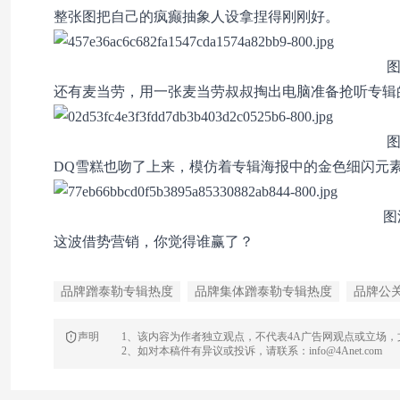
整张图把自己的疯癫抽象人设拿捏得刚刚好。
图
还有麦当劳，用一张麦当劳叔叔掏出电脑准备抢听专辑
图
DQ雪糕也吻了上来，模仿着专辑海报中的金色细闪元
图
这波借势营销，你觉得谁赢了？
品牌蹭泰勒专辑热度
品牌集体蹭泰勒专辑热度
品牌公
声明
1、该内容为作者独立观点，不代表4A广告网观点或立场
2、如对本稿件有异议或投诉，请联系：info@4Anet.com