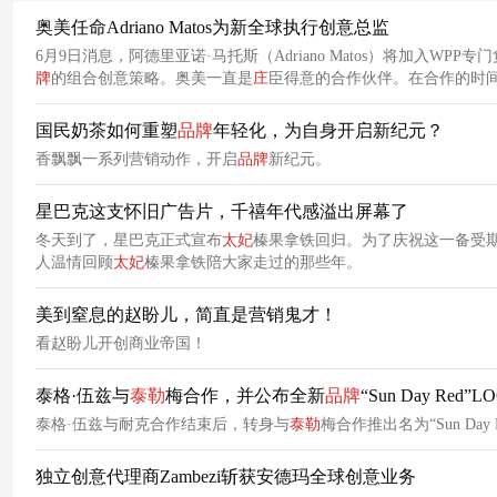
奥美任命Adriano Matos为新全球执行创意总监
6月9日消息，阿德里亚诺·马托斯（Adriano Matos）将加入WPP专
牌
的组合创意策略。奥美一直是
庄
臣得意的合作伙伴。在合作的时
国民奶茶如何重塑
品牌
年轻化，为自身开启新纪元？
香飘飘一系列营销动作，开启
品牌
新纪元。
星巴克这支怀旧广告片，千禧年代感溢出屏幕了
冬天到了，星巴克正式宣布
太妃
榛果拿铁回归。为了庆祝这一备受
人温情回顾
太妃
榛果拿铁陪大家走过的那些年。
美到窒息的赵盼儿，简直是营销鬼才！
看赵盼儿开创商业帝国！
泰格·伍兹与
泰勒
梅合作，并公布全新
品牌
“Sun Day Red”L
泰格·伍兹与耐克合作结束后，转身与
泰勒
梅合作推出名为“Sun Da
独立创意代理商Zambezi斩获安德玛全球创意业务