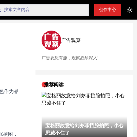
创作中心
Tog
广告观察
广告要想有趣，观察必须深入!
推荐阅读
橙色作为品
宝格丽故意给刘亦菲挡脸拍照，小心
思藏不住了
张梗图，