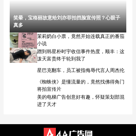
笑晕，宝格丽故意给刘亦菲拍挡脸宣传照？心眼子
真多
茉莉奶白小票，竟然开始连载真正的番茄
小说
蹭到韩星朴时宇收信事件热度，顺丰：这
泼天富贵终于轮到我了
星巴克翻车，员工被指侮辱代言人周杰伦
《蜘蛛侠》是懂流量的，竟然找佛得角门
将拍宣传片
美的电梯广告创意好有趣，怀疑策划部混
进了天才