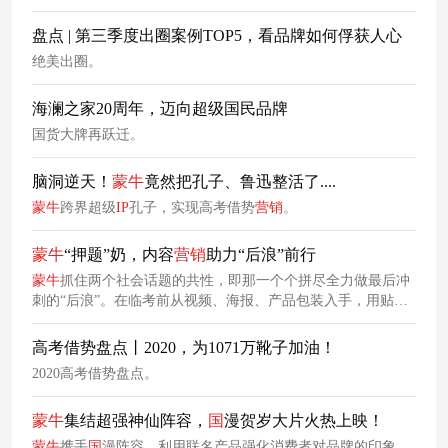
盘点 | 第三季度出圈案例TOP5，看品牌如何俘获人心
绝美出圈。
海澜之家20周年，迈向超级国民品牌
国货大牌再跃迁。
脑洞逆天！
蒙牛
竟然把孔子、鲁迅整活了....
蒙牛
跨界超级
IP
孔子，实现高考借势
营销
。
蒙牛
“押题”奶，内容
营销
助力“后浪”前行
蒙牛
抓住两个社会话题的共性，即那一个个拼尽全力做最后冲
刺的“后浪”。在临考前从视频、海报、产品包装入手，用贴心
又不失搞笑幽默的方式，为考生们做上场前的一波鼓励，最终
引发了不限于考生的“后浪”集体的共鸣。
高考借势盘点丨2020，为1071万靴子加油！
2020高考借势盘点。
蒙牛
集结超强神仙阵容，
国
漫贺岁大片火热上映！
蒙牛
携手
国
漫阵容，利用联名产品强化消费者对品牌的印象，