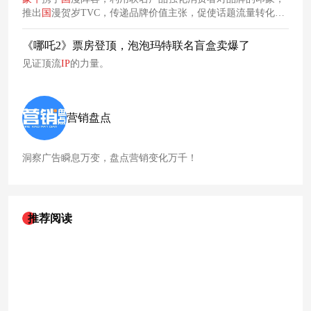
推出
国
漫贺岁TVC，传递品牌价值主张，促使话题流量转化为
产品销量，进一步巩固用户对品牌的良好印象和情感认同。
《哪吒2》票房登顶，泡泡玛特联名盲盒卖爆了
见证顶流
IP
的力量。
营销盘点
洞察广告瞬息万变，盘点营销变化万千！
推荐阅读