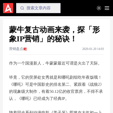
Toggle t
蒙牛复古动画来袭，探「形
象IP营销」的秘诀！
营销盘点
2020-01-20 14:03
作为一个国漫新人，牛蒙蒙最近可谓是火出了天际。
毕竟，它的荧屏处女秀就是和哪吒剧组吃年夜饭哦！
《哪吒》可是中国影史的排名第二、紧跟着《战狼2》
的现象级大制作，有着50.12亿的收官票房，不得不承
认，《哪吒》已经成为了经典IP。
随着同步系列动漫电影《姜子牙》即将在大年初一上