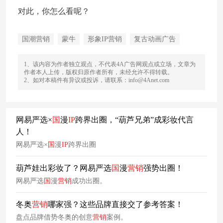
对此，你怎么看呢？
国潮营销
蒙牛
形象IP营销
复古动画广告
1、该内容为作者独立观点，不代表4A广告网观点或立场，文章为
作者本人上传，版权归原作者所有，未经允许不得转载。
2、如对本稿件有异议或投诉，请联系：info@4Anet.com
网易严选×
国
漫
IP
跨界出圈，“葫芦兄弟”成彩妆代言
人！
网易严选×
国
漫
IP
跨界出圈
葫芦娃出彩妆了？网易严选
国
漫
营销
强势出圈！
网易严选
国
漫
营销
成功出圈。
冬奥
营销
哪家强？这些品牌直接交了参考答案！
盘点品牌借势冬奥的创意
营销
案例。