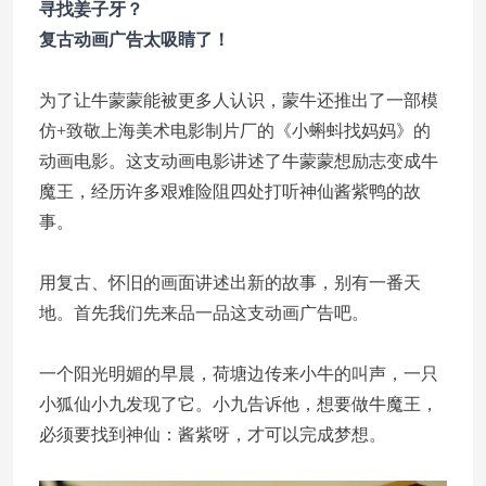
寻找姜子牙？
复古动画广告太吸睛了！
为了让牛蒙蒙能被更多人认识，蒙牛还推出了一部模
仿+致敬上海美术电影制片厂的《小蝌蚪找妈妈》的
动画电影。这支动画电影讲述了牛蒙蒙想励志变成牛
魔王，经历许多艰难险阻四处打听神仙酱紫鸭的故
事。
用复古、怀旧的画面讲述出新的故事，别有一番天
地。首先我们先来品一品这支动画广告吧。
一个阳光明媚的早晨，荷塘边传来小牛的叫声，一只
小狐仙小九发现了它。小九告诉他，想要做牛魔王，
必须要找到神仙：酱紫呀，才可以完成梦想。