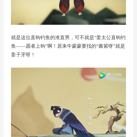
就是这位直钩钓鱼的准直男，可不就是“姜太公直钩钓
鱼——愿者上钩”啊！原来牛蒙蒙要找的“酱紫呀”就是
姜子牙呀！