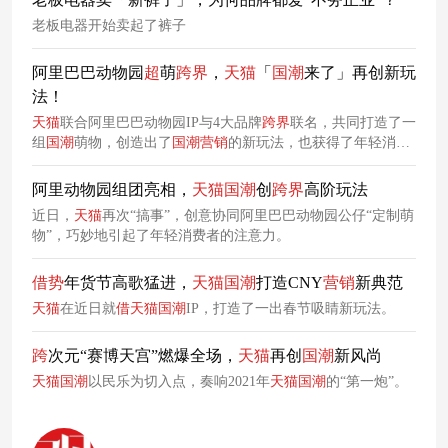
老板电器开始卖起了裤子
阿里巴巴动物园
超
萌
跨
界
，
天
猫
「
国
潮
来了」再创新玩
法！
天
猫
联合阿里巴巴动物园IP与4大品牌
跨
界
联名，共同打造了一
组
国
潮
萌物，创造出了
国
潮
营销
的新玩法，也获得了年轻消费
者的喜爱！
阿里动物园组团亮相，
天
猫
国
潮
创
跨
界
高阶玩法
近日，
天
猫
再次“搞事”，创意协同阿里巴巴动物园公仔“定制萌
物”，巧妙地引起了年轻消费者的注意力。
借势
年货节高歌猛进，
天
猫
国
潮
打造CNY
营销
新典范
天
猫
在近日就
借
天
猫
国
潮
IP，打造了一出春节吸睛新玩法。
跨
次元“赛博天宫”燃爆全场，
天
猫
再创
国
潮
新风尚
天
猫
国
潮
以民乐为切入点，奏响2021年
天
猫
国
潮
的“第一炮”。