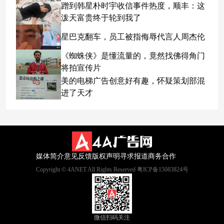
蹭到韩星朴时宇收信事件热度，顺丰：这
泼天富贵终于轮到我了
星巴克翻车，员工被指侮辱代言人周杰伦
《蜘蛛侠》是懂流量的，竟然找佛得角门
将拍宣传片
美的电梯广告创意好有趣，怀疑策划部混
进了天才
媒体简介
意见反馈
版权声明
寻求报道
商务合作
Copyright © 4ANET All Rights Reserved 粤ICP备15083824号
微信扫码关注