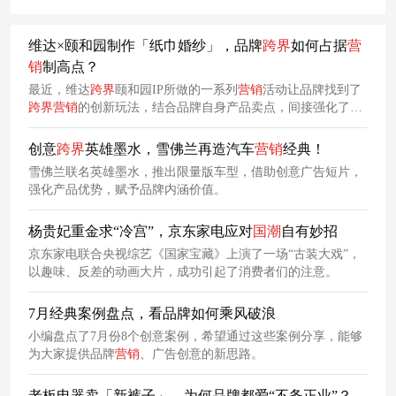
维达×颐和园制作「纸巾婚纱」，品牌
跨
界
如何占据
营
销
制高点？
最近，维达
跨
界
颐和园IP所做的一系列
营销
活动让品牌找到了
跨
界
营销
的创新玩法，结合品牌自身产品卖点，间接强化了品
牌在受众心中的印象。
创意
跨
界
英雄墨水，雪佛兰再造汽车
营销
经典！
雪佛兰联名英雄墨水，推出限量版车型，借助创意广告短片，
强化产品优势，赋予品牌内涵价值。
杨贵妃重金求“冷宫”，京东家电应对
国
潮
自有妙招
京东家电联合央视综艺《国家宝藏》上演了一场“古装大戏”，
以趣味、反差的动画大片，成功引起了消费者们的注意。
7月经典案例盘点，看品牌如何乘风破浪
小编盘点了7月份8个创意案例，希望通过这些案例分享，能够
为大家提供品牌
营销
、广告创意的新思路。
老板电器卖「新裤子」，为何品牌都爱“不务正业”？