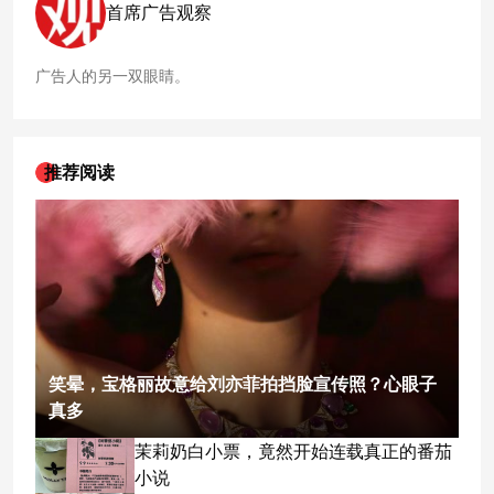
首席广告观察
广告人的另一双眼睛。
推荐阅读
笑晕，宝格丽故意给刘亦菲拍挡脸宣传照？心眼子
真多
茉莉奶白小票，竟然开始连载真正的番茄
小说