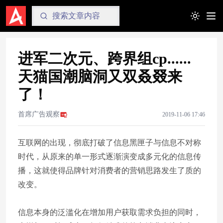
Toggle t
进军二次元、跨界组cp......
天猫国潮脑洞又双叒叕来
了！
首席广告观察
2019-11-06 17:46
互联网的出现，彻底打破了信息黑匣子与信息不对称
时代，从原来的单一形式逐渐演变成多元化的信息传
播，这就使得品牌针对消费者的营销思路发生了质的
改变。
信息本身的泛滥化在增加用户获取需求负担的同时，