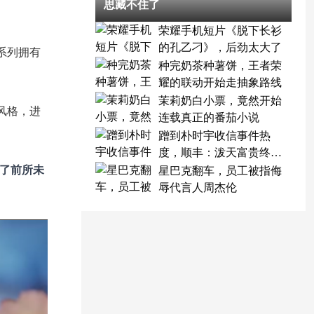
思藏不住了
荣耀手机短片《脱下长衫
的孔乙刁》，后劲太大了
系列拥有
种完奶茶种薯饼，王者荣
耀的联动开始走抽象路线
茉莉奶白小票，竟然开始
风格，进
连载真正的番茄小说
蹭到朴时宇收信事件热
度，顺丰：泼天富贵终于
轮到我了
出了前所未
星巴克翻车，员工被指侮
辱代言人周杰伦