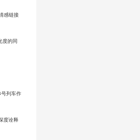
情感链接
光度的同
乡号列车作
深度诠释