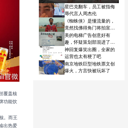
星巴克翻车，员工被指侮
辱代言人周杰伦
《蜘蛛侠》是懂流量的，
竟然找佛得角门将拍宣传
片
美的电梯广告创意好有
趣，怀疑策划部混进了天
才
神回复爆笑出圈，全家的
运营也太有梗了吧
南京地铁巨型地铁票文创
爆火，方言快被玩坏了
丝覆盖核
牌功能饮
核。而王
输出热爱