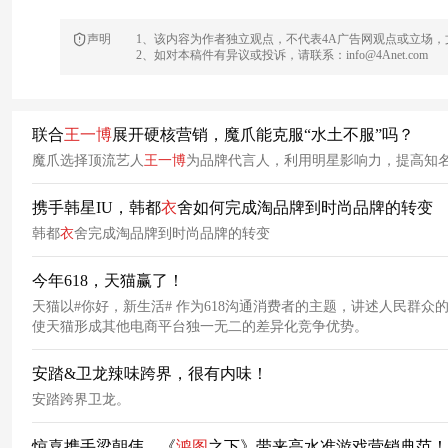
声明
1、该内容为作者独立观点，不代表4A广告网观点或立场
2、如对本稿件有异议或投诉，请联系：info@4Anet.com
联合
王
一
博
展开硬核营销，魔爪能克服“水土不服”吗？
魔爪选择顶流艺人
王
一
博
为品牌代言人，利用明星影响力，提高知
携手韩星IU，韩都
衣
舍如何完成淘品牌到时尚品牌的转变
韩都
衣
舍完成淘品牌到时尚品牌的转变
今年618，天猫赢了！
天猫以#你好，新生活# 作为618沟通消费者的主题，讲述人民群
使天猫形成其他电商平台独一无二的差异化竞争优势。
安踏&卫龙辣味跨界，很有内味！
安踏跨界卫龙。
惊喜携手梁朝伟，《
鸿图
之下》带来高水准游戏营销典范！