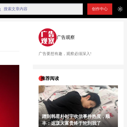
创作中心
Tog
广告观察
广告要想有趣，观察必须深入!
推荐阅读
蹭到韩星朴时宇收信事件热度，顺
丰：这泼天富贵终于轮到我了