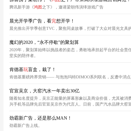
腾讯新手游《
鸿图
之下》，邀请梁朝伟演绎游戏广告
晨光开学季广告，看
完
想开学！
晨光推出开学季创意TVC，聚焦同桌故事，打破了大众对晨光文具
魔幻的2020，“永不停歇”的聚划算
2020年，聚划算始终以挑战者的姿态，勇敢地承担起平台的社会
坚实的陪伴者。
肯德基
玩
盲盒，栽了！
肯德基重磅跨界营销—— 与泡泡玛特DIMOO系列联名，反遭中消
官宣吴京，大窑汽水一年卖出30亿
随着知名度提升，吴京正能量的屏幕形象以及商业价值，尤其被消费
兴手机等品牌先后官宣吴京作为代言人。日前，国产汽水品牌大窑宣
频。
劲霸新广告，还是那么MAN！
劲霸新广告上线。