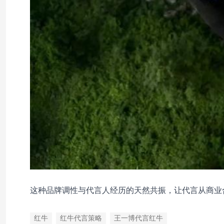
这种品牌调性与代言人经历的天然共振，让代言从商业
红牛
红牛代言策略
王一博代言红牛