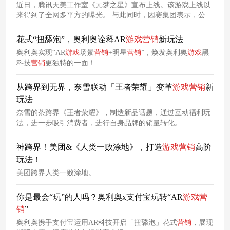
近日，腾讯天美工作室《元梦之星》宣布上线。该游戏上线以
来得到了全网多平方的曝光。 与此同时，因赛集团表示，公司
作为腾讯的
营销
合作伙伴，为《元梦之星》产品的预热上线策
划了相关品牌
营销
活动，针对产品预约、内容共创、下载等环
花式“扭舔泡”，奥利奥诠释AR
游戏
营销
新玩法
节提供相关创意内容。
奥利奥实现“AR
游戏
场景
营销
+明星
营销
”，焕发奥利奥
游戏
黑
科技
营销
更独特的一面！
从跨界到无界，奈雪联动「王者荣耀」变革
游戏
营销
新
玩法
奈雪的茶跨界《王者荣耀》，制造新品话题，通过互动福利玩
法，进一步吸引消费者，进行自身品牌的销量转化。
神跨界！美团&《人类一败涂地》，打造
游戏
营销
高阶
玩法！
美团跨界人类一败涂地。
你是最会“玩”的人吗？奥利奥x支付宝玩转“AR
游戏
营
销
”
奥利奥携手支付宝运用AR科技开启「扭舔泡」花式
营销
，展现