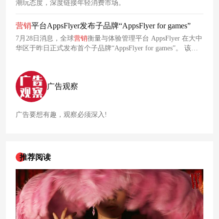
潮玩态度，深度链接年轻消费市场。
营销
平台AppsFlyer发布子品牌“AppsFlyer for games”
7月28日消息，全球
营销
衡量与体验管理平台 AppsFlyer 在大中
华区于昨日正式发布首个子品牌“AppsFlyer for games”。 该子
品牌旨在为
游戏
营销
衡量提供一站式支持，从而帮助
游戏
工作
室、聚焦
游戏
的合作伙伴等更好的吸引高价值玩家，提升其留
存率，优化用户生命周期价值（LTV）并有效利用
营销
预算。
广告观察
广告要想有趣，观察必须深入!
推荐阅读