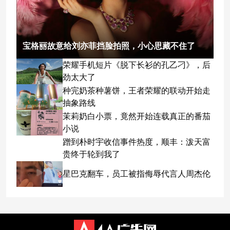
宝格丽故意给刘亦菲挡脸拍照，小心思藏不住了
荣耀手机短片《脱下长衫的孔乙刁》，后
劲太大了
种完奶茶种薯饼，王者荣耀的联动开始走
抽象路线
茉莉奶白小票，竟然开始连载真正的番茄
小说
蹭到朴时宇收信事件热度，顺丰：泼天富
贵终于轮到我了
星巴克翻车，员工被指侮辱代言人周杰伦