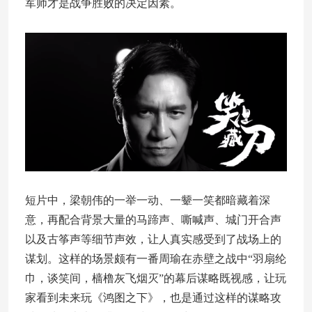
军师才是战争胜败的决定因素。
短片中，梁朝伟的一举一动、一颦一笑都暗藏着深
意，再配合背景大量的马蹄声、嘶喊声、城门开合声
以及古筝声等细节声效，让人真实感受到了战场上的
谋划。这样的场景颇有一番周瑜在赤壁之战中“羽扇纶
巾，谈笑间，樯橹灰飞烟灭”的幕后谋略既视感，让玩
家看到未来玩《鸿图之下》，也是通过这样的谋略攻