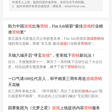
作者本人上传，版权归原作者所有，未经允许不得转载。
2、如对本稿件有异议或投诉，请联系：info@4Anet.com
助力中国
游戏
出海
营销
，Flat Ads斩获“最佳
游戏
行业精
准
营销
奖”
第五届非凡奖项正式公布获奖名单，Flat Ads凭借在
游戏
营销
领
域的突出贡献，荣获“非凡奖-最佳
游戏
行业精准
营销
奖”。
天猫六城开启“寻宝
游戏
”，变革线下
营销
新玩法！
近日，天猫预热双十一，展开了一系列线下活动引起了大众注
意，结合品牌主视觉形象，赋予了线下
营销
新玩法。
一口气请100位代言人，和平精英三周年再造
游戏
营销
天花板
在三周年来临之际，《和平精英》亮出了全新的
游戏
slogan“我
们就是和平精英”，并以此向上亿玩家们喊出“无论我们跃向何
处，必将落地有声”的价值主张，跳出
游戏
营销
桎梏，以更广阔
的视野与更真实的故事开启了
游戏
破圈的新纪元。
因赛集团为《元梦之星》
游戏
上线提供内容
营销
服务