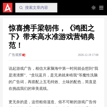
Toggle t
惊喜携手梁朝伟，《鸿图之
下》带来高水准游戏营销典
范！
广告观察
2020-12-19 17:08
说起游戏广告，相信大家脑海中第一时间就会想到“我
是渣渣辉”、“贪玩蓝月，是兄弟就来啃我”等魔性洗脑
的广告词，再搭配上五毛特效、土味的配色，简直是
在挑战我们的审美底线。
更无奈的是，这些粗俗滥造、俗不可耐的游戏广告传