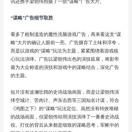
讯还携手梁朝伟拍摄了一部“谋略”广告大片。
“谋略”广告细节取胜
看多了粗制滥造的魔性洗脑游戏广告，再来看这支“谋
略”大片的确让人眼前一亮。广告摒弃了土味和浮夸，
而是以游戏的“谋略”玩法为主题，紧紧围绕着游戏核
心玩法演绎。广告以梁朝伟出色的演技延展，将影帝
最为大众称道的演技和游戏中的谋略结合，深化广告
的主题。
短片没有波澜壮阔的史诗战场画面，而是让梁朝伟演
绎空城计、苦肉计、声东击西等三国知名计谋，符合
《鸿图之下》的“谋略”玩法定位。虽然没有特效堆砌
的战场画面，但梁朝伟却用演技演绎了一番番史诗战
役。打仗的背后从来都是细致的谋略思考，军帐中的