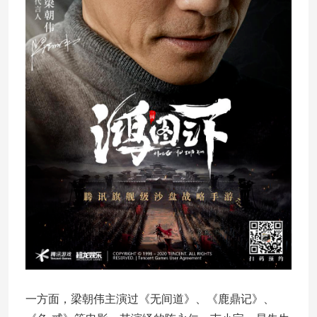
一方面，梁朝伟主演过《无间道》、《鹿鼎记》、