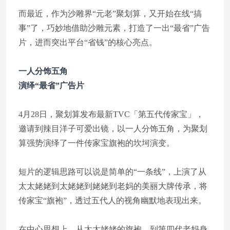
而最近，作为沙雕界“元老”聚划算，又开始在线“搞
事”了，巧妙地借助沙雕元素，打造了一出“最省”广告
片，进而突出平台“省钱”的核心亮点。
一人分饰五角
演绎“最省”广告片
4月28日，聚划算发布最新TVC「第五代传家宝」，
邀请到辣目洋子可爱出镜，以一人分饰五角，为聚划
算强势演绎了一件传家宝旗袍的坎坷演变。
短片的逻辑思路可以说是简单的“一条线”，上演了从
太太姥姥到太姥姥到姥姥到老妈的美丽大牌传承，将
传家宝“旗袍”，透过五代人的视角幽默地表现出来。
在中心思想上，从太太姥姥的旗袍，到第四代老妈身