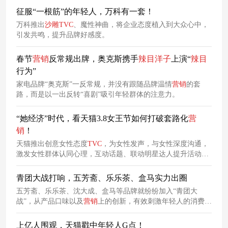
征服“一根筋”的年轻人，万科有一套！
万科推出
沙雕
TVC
、魔性神曲，将企业态度植入到大众心中，
引发共鸣，提升品牌好感度。
春节
营销
反常规出牌，奥克斯携手
辣
目
洋
子
上演“
辣
目
行为”
家电品牌“奥克斯”一反常规，并没有跟随品牌温情
营销
的套
路，而是以一出反转“喜剧”吸引年轻群体的注意力。
“她经济”时代，看天猫3.8女王节如何打破套路化
营
销
！
天猫推出创意女性态度
TVC
，为女性发声，与女性深度沟通，
激发女性群体认同心理，互动话题、联动明星达人提升活动影
响力，提升平台认可度。
青团大战打响，五芳斋、乐乐茶、盒马实力出圈
五芳斋、乐乐茶、沈大成、盒马等品牌就纷纷加入“青团大
战”，从产品口味以及
营销
上的创新，有效刺激年轻人的消费热
情，助推品牌在同质化产品竞争中实力出圈。
上亿人围观，天猫戳中年轻人G点！