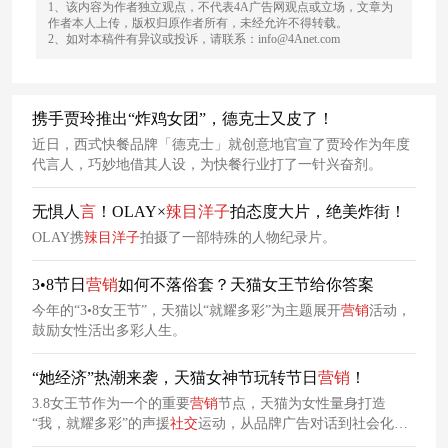
1、该内容为作者独立观点，不代表4A广告网观点或立场，文章为
作者本人上传，版权归原作者所有，未经允许不得转载。
2、如对本稿件有异议或投诉，请联系：info@4Anet.com
携手贾玲推出“炸鸡女团”，德克士又皮了！
近日，西式快餐品牌「德克士」就创意地官宣了贾玲作为年度
代言人，巧妙地借其人设，为快餐行业打了一针兴奋剂。
无惧人
言
！OLAY×
辣
目
洋
子
拍态度大片，绝美炸街！
OLAY携
辣
目
洋
子
拍摄了一部特殊的人物纪录片。
3•8节日
营销
如何不落俗套？天猫女王节给你答案
今年的“3•8女王节”，天猫以“就耀多彩”为主题展开
营销
活动，
鼓励女性活出多彩人生。
“她经济”热潮来袭，天猫女神节玩转节日
营销
！
3.8女王节作为一个的重要
营销
节点，天猫为女性量身打造
“我，就耀多彩”的声援
社交
运动，从品牌广告对话到社会化声
援，鼓励所有女性活出自我，多面人生才精彩。