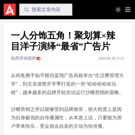
Toggle t
一人分饰五角！聚划算×辣
目洋子演绎“最省”广告片
电商营销观察
2020-04-30 15:51
从闲鱼携手知乎模仿蓝翔广告风格举办“生活费管理大
学”，到京东借势开学季打造的一所“哈哈哈哈哈玩
校”，越来越多的品牌开始尝试运行沙雕营销的策略。
沙雕营销之所以能够受到品牌推崇，很大程度上是因
为自身极强的自传播属性，从本质上说，只要能为用
户带来快乐，受众就会自发的主动为你传播。