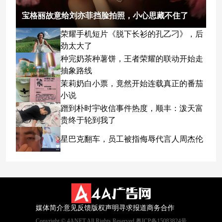
宝格丽故意给刘亦菲挡脸拍照，小心思藏不住了
荣耀手机短片《脱下长衫的孔乙刁》，后
劲太大了
种完奶茶种薯饼，王者荣耀的联动开始走
抽象路线
茉莉奶白小票，竟然开始连载真正的番茄
小说
蹭到朴时宇收信事件热度，顺丰：泼天富
贵终于轮到我了
星巴克翻车，员工被指侮辱代言人周杰伦
媒体简介
意见反馈
版权声明
寻求报道
商务合作
Copyright © 4ANET All Rights Reserved 粤ICP备15083824号