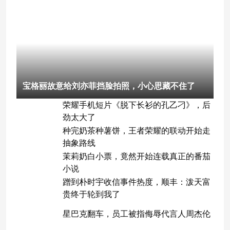
宝格丽故意给刘亦菲挡脸拍照，小心思藏不住了
荣耀手机短片《脱下长衫的孔乙刁》，后
劲太大了
种完奶茶种薯饼，王者荣耀的联动开始走
抽象路线
茉莉奶白小票，竟然开始连载真正的番茄
小说
蹭到朴时宇收信事件热度，顺丰：泼天富
贵终于轮到我了
星巴克翻车，员工被指侮辱代言人周杰伦