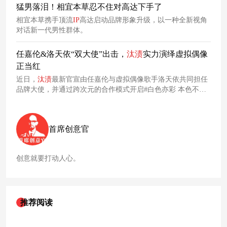
猛男落泪！相宜本草忍不住对高达下手了
相宜本草携手顶流
IP
高达启动品牌形象升级，以一种全新视角
对话新一代男性群体。
任嘉伦&洛天依“双大使”出击，
汰
渍
实力演绎虚拟偶像
正当红
近日，
汰
渍
最新官宣由任嘉伦与虚拟偶像歌手洛天依共同担任
品牌大使，并通过跨次元的合作模式开启#白色亦彩 本色不改#
的系列主题
营销
活动，成功吸引了年轻消费者的关注。
首席创意官
创意就要打动人心。
推荐阅读