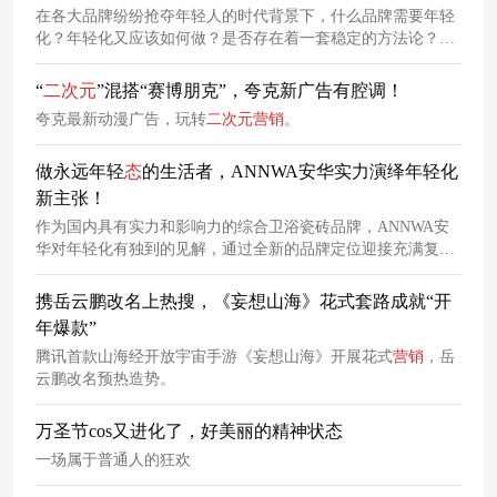
在各大品牌纷纷抢夺年轻人的时代背景下，什么品牌需要年轻
化？年轻化又应该如何做？是否存在着一套稳定的方法论？一
起来看看吧！
“
二次元
”混搭“赛博朋克”，夸克新广告有腔调！
夸克最新动漫广告，玩转
二次元
营销
。
做永远年轻
态
的生活者，ANNWA安华实力演绎年轻化
新主张！
作为国内具有实力和影响力的综合卫浴瓷砖品牌，ANNWA安
华对年轻化有独到的见解，通过全新的品牌定位迎接充满复杂
多变的2020年，既向行业传递了信心，同时也为众多品牌的年
轻化战役提供了可借鉴的经验。
携岳云鹏改名上热搜，《妄想山海》花式套路成就“开
年爆款”
腾讯首款山海经开放宇宙手游《妄想山海》开展花式
营销
，岳
云鹏改名预热造势。
万圣节cos又进化了，好美丽的精神状态
一场属于普通人的狂欢