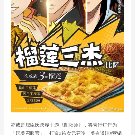
亦或是屈臣氏跨界手游《阴阳师》，将青行灯作为
「玩美召唤官」，打造#跨次元召唤，美有道理#营销