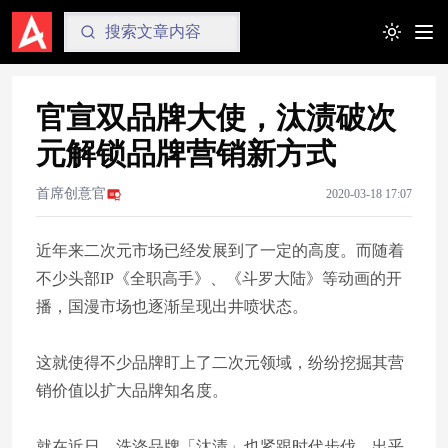
Toggle t
官宣双品牌大使，汰渍破次
元解锁品牌营销新方式
首席创意官
2020-03-18 17:07
近年来二次元市场已经发展到了一定的高度。而随着
不少头部IP《全职高手》、《斗罗大陆》等动画的开
播，国漫市场也逐渐呈现出井喷状态。
这就使得不少品牌盯上了二次元领域，纷纷挖掘其营
销价值以扩大品牌知名度。
就在近日，洗涤品牌「汰渍」也紧跟时代步伐，出乎