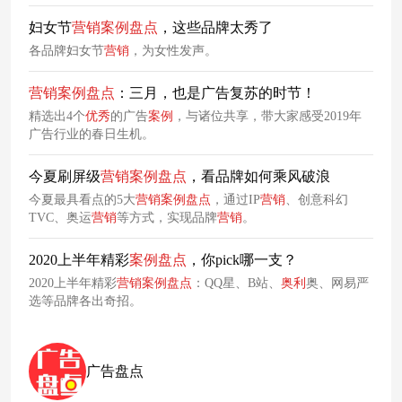
妇女节
营销
案例
盘点
，这些品牌太秀了
各品牌妇女节
营销
，为女性发声。
营销
案例
盘点
：三月，也是广告复苏的时节！
精选出4个
优秀
的广告
案例
，与诸位共享，带大家感受2019年
广告行业的春日生机。
今夏刷屏级
营销
案例
盘点
，看品牌如何乘风破浪
今夏最具看点的5大
营销
案例
盘点
，通过IP
营销
、创意科幻
TVC、奥运
营销
等方式，实现品牌
营销
。
2020上半年精彩
案例
盘点
，你pick哪一支？
2020上半年精彩
营销
案例
盘点
：QQ星、B站、
奥利
奥、网易严
选等品牌各出奇招。
广告盘点