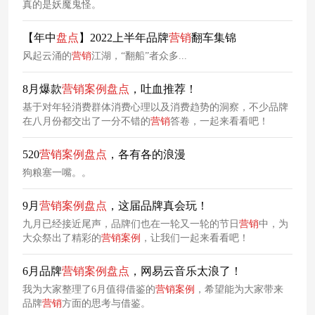
真的是妖魔鬼怪。
【年中
盘点
】2022上半年品牌
营销
翻车集锦
风起云涌的
营销
江湖，“翻船”者众多...
8月爆款
营销
案例
盘点
，吐血推荐！
基于对年轻消费群体消费心理以及消费趋势的洞察，不少品牌
在八月份都交出了一分不错的
营销
答卷，一起来看看吧！
520
营销
案例
盘点
，各有各的浪漫
狗粮塞一嘴。。
9月
营销
案例
盘点
，这届品牌真会玩！
九月已经接近尾声，品牌们也在一轮又一轮的节日
营销
中，为
大众祭出了精彩的
营销
案例
，让我们一起来看看吧！
6月品牌
营销
案例
盘点
，网易云音乐太浪了！
我为大家整理了6月值得借鉴的
营销
案例
，希望能为大家带来
品牌
营销
方面的思考与借鉴。