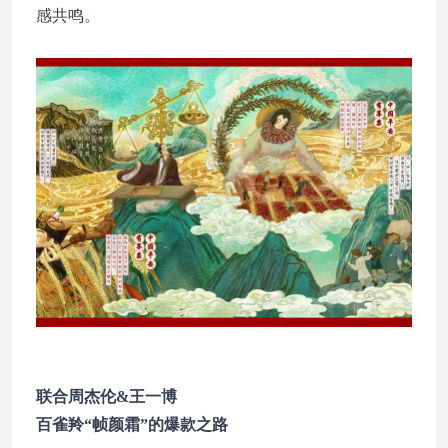
感共鸣。
联合周杰伦&王一博
百雀羚“帧颜霜”的爆款之路