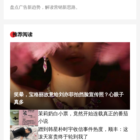
盘点广告新趋势，解读营销新思路。
推荐阅读
笑晕，宝格丽故意给刘亦菲拍挡脸宣传照？心眼子
真多
茉莉奶白小票，竟然开始连载真正的番茄
小说
蹭到韩星朴时宇收信事件热度，顺丰：这
泼天富贵终于轮到我了