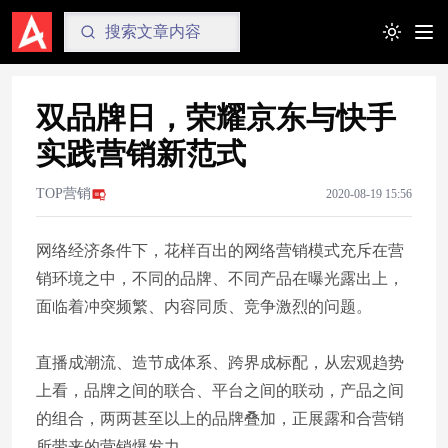
Toggle t
双品牌日，荣耀京东与快手
实践营销新范式
TOP营销
2020-08-19 15:56
网络经济条件下，花样百出的网络营销模式充斥在营
销环境之中，不同的品牌、不同产品在曝光露出上，
面临着冲突频繁、内容同质、竞争激烈的问题。
直播成潮流、造节成体系、跨界成标配，从宏观趋势
上看，品牌之间的联合、平台之间的联动，产品之间
的组合，两两甚至以上的品牌叠加，正展露和合营销
所带来的营销爆发力。