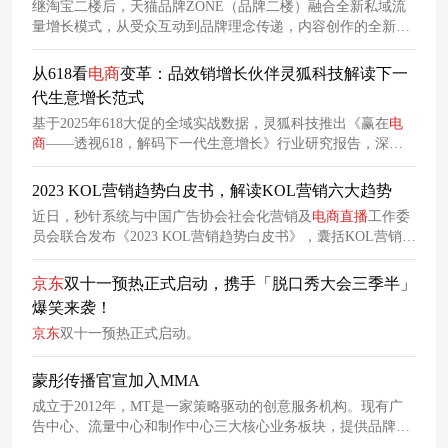
继淘宝二楼后，天猫品牌ZONE（品牌二楼）融合全新私域流
量增长模式，从受众互动到品牌理念传递，内容创作的全新空
间为品牌提供了全新的中心营销阵地。
从618看
电商
变革：品效销增长伙伴灵狐科技解读下一
代生意增长范式
基于2025年618大促的全域实战数据，灵狐科技推出《赢在
电
商
——透视618，解码下一代生意增长》行业研究报告，深度
融合3C、美妆、
快
消等多核心品类头部品牌的618实战经验，
为行业提供兼具数据厚度、实战深度与趋势前瞻高度的决策坐
2023 KOL营销趋势白皮书，解读KOL营销六大趋势
标。
近日，秒针系统与中国广告协会社会化营销及
电商
直播
工作委
员会联合发布《2023 KOL营销趋势白皮书》，囊括KOL营销六
大趋势和六大实操指南，帮助品牌主及生态各方快速洞悉趋
势，提前指导实操。
京东
双十一预热正式启动，携手「脱口秀大会三季半」
爆笑来袭！
京东
双十一预热正式启动。
蒙彤传播官宣加入MMA
成立于2012年，MT是一家策略驱动的创意服务机构。现有广
告中心、流量中心和制作中心三大核心业务板块，提供品牌咨
询、
整合营销
、创意内容生产、
电商
直播
运营、影视制作等服