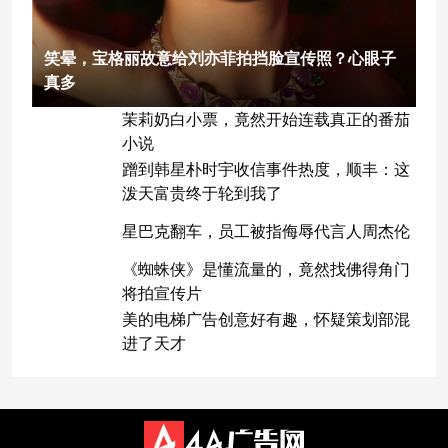
笑晕，宝格丽故意给刘亦菲拍挡脸宣传照？心眼子
真多
茉莉奶白小票，竟然开始连载真正的番茄
小说
蹭到韩星朴时宇收信事件热度，顺丰：这
泼天富贵终于轮到我了
星巴克翻车，员工被指侮辱代言人周杰伦
《蜘蛛侠》是懂流量的，竟然找佛得角门
将拍宣传片
美的电梯广告创意好有趣，怀疑策划部混
进了天才