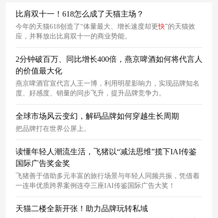
比肩双十一！618怎么成了天猫主场？
今年的天猫618创造了“体量最大、增长速度却更
快
”的天猫效
应，并释放出比肩双十一的商业势能。
2分钟破百万、同比增长400倍，燕京啤酒如何将代言人
的价值最大化
燕京啤酒官宣代言人王一博，利用明星影响力，实现品牌知名
度、好感度、销量的同步飞升，提升品牌竞争力。
全球市场风云变幻，解码品牌如何穿越生长周期
把品牌打在世界公屏上。
读懂年轻人潮流生活，飞猪以“减法思维”揽下IAI传鉴
国际广告奖金奖
飞猪善于借助多元丰富的旅行场景与年轻人同频共振，凭借着
一连串优质跨界案例连夺三座IAI传鉴国际广告大奖！
天猫二楼全新开张！助力品牌玩转私域