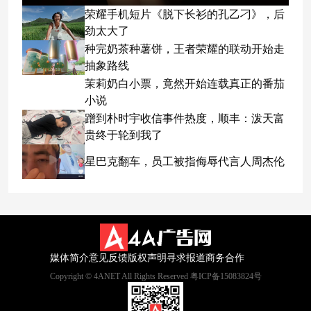
荣耀手机短片《脱下长衫的孔乙刁》，后
劲太大了
种完奶茶种薯饼，王者荣耀的联动开始走
抽象路线
茉莉奶白小票，竟然开始连载真正的番茄
小说
蹭到朴时宇收信事件热度，顺丰：泼天富
贵终于轮到我了
星巴克翻车，员工被指侮辱代言人周杰伦
媒体简介
意见反馈
版权声明
寻求报道
商务合作
Copyright © 4ANET All Rights Reserved 粤ICP备15083824号