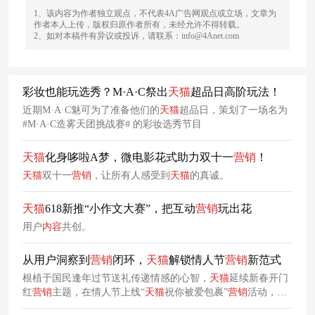
1、该内容为作者独立观点，不代表4A广告网观点或立场，文章为
作者本人上传，版权归原作者所有，未经允许不得转载。
2、如对本稿件有异议或投诉，请联系：info@4Anet.com
彩妆也能玩选秀？M·A·C祭出
天
猫
超品日高阶玩法！
近期M·A·C魅可为了准备他们的
天
猫
超品日，策划了一场名为
#M·A·C造雾天团挑战赛# 的彩妆选秀节目
天
猫
化身哆啦A梦，微电影花式助力双十一
营销
！
天
猫
双十一
营销
，让所有人感受到
天
猫
的真诚。
天
猫
618新推“小作文大赛”，把互动
营销
玩出花
用户
内容
共创。
从用户洞察到
营销
闭环，
天
猫
解锁情人节
营销
新范式
根植于国民逢年过节送礼传递情感的心智，
天
猫
延续新春开门
红
营销
主题，在情人节上线“
天
猫
祝你被爱包裹”
营销
活动，与
16个
品牌
合力
营销
共同锚定礼赠市场，为用户送上情人节好礼