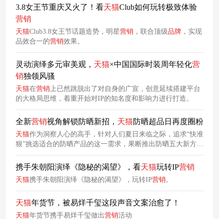
和美好祝愿的同时，助力
品牌
实现新春“开门红”。
3.8女王节重庆又火了！看
天
猫
Club如何玩转极致体验
营销
天
猫
Club3.8女王节话题造势，明星
营销
，联合顶级
品牌
，实现
品效合一的
营销
效果。
灵动演绎多元审美观，
天
猫
×中国国际时装周年轻化
营
销
独领风骚
天
猫
在
营销
上已然跳脱出了对自身的广宣，创意延续搭建平台
的大格局思维，着重开始对IP的知名度和影响力进行打造。
全新
营销
视角解锁防晒新招，
天
猫
防晒超品日再度圈粉
天
猫
作为洞察人心的高手，针对人们夏日来临之际，追求“快准
狠”挑选适合的防晒产品的这一需求，果断推出防晒五大新方
式，以「升级你的防晒新段位」为主题，通过多个「凭什么」
的疑问对敏感肌防晒、美白防晒、户外防晒、隔离防晒、贵妇
携手朱朝阳演绎《隐秘的渴望》，看
天
猫
玩转IP
营销
防晒五个趋势品类进行趣味解析，精准切中消费者痛点，成功
天
猫
携手朱朝阳演绎《隐秘的渴望》，玩转IP
营销
。
将防晒品类玩出新花样，引爆社会舆论。
天
猫
年货节，被易烊千玺这段声音文案治愈了！
天
猫
年货节携手易烊千玺做出
营销
活动