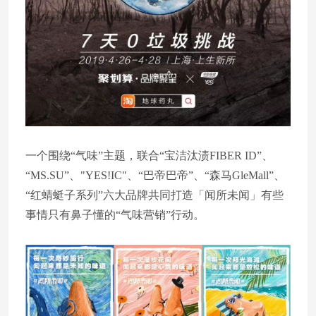
一个围绕“气味”主题，联合“宝洁汰渍FIBER ID”、
“MS.SU”、"YES!IC"、“巴帝巴帝”、“森马GleMall”、
“红蜻蜓子系列”六大品牌共同打造「闻所未闻」有些
事情只有鼻子懂的“气味营销”行动。