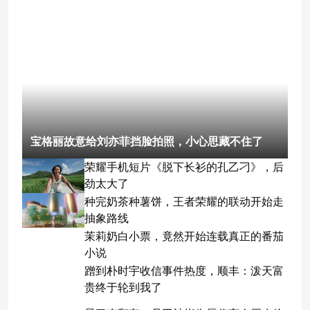
宝格丽故意给刘亦菲挡脸拍照，小心思藏不住了
荣耀手机短片《脱下长衫的孔乙刁》，后
劲太大了
种完奶茶种薯饼，王者荣耀的联动开始走
抽象路线
茉莉奶白小票，竟然开始连载真正的番茄
小说
蹭到朴时宇收信事件热度，顺丰：泼天富
贵终于轮到我了