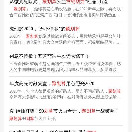
从微光见曙光，
聚
划算
公益
营销
助力
“桂品”出道
「
聚
划算
」，延续其爱心助农话题，在2021新年之际，再次联
合广西推出的“汇聚广西”项目，恰到好处地用实际行动凸显了
一波品牌强大社会责任感。
魔幻的2020，“永不停歇”的
聚
划算
2020年，
聚
划算
始终以挑战者的姿态，勇敢地承担起平台的社
会责任，切入到社会大众生活的方方面面，积极联结品牌、商
家与用户，成为他们向前迈进最坚实的陪伴者。
创意不停歇！五芳斋端午攻势太猛了！
五芳斋推出软萌治愈动画端午广告，给大众带来愉悦体验，感
人的中国味电影更是展现品牌人情味和品牌温度，多渠道联动
营销
，
助力
品牌传播。
年度高光时刻复盘，
聚
划算
用心照亮2020
2020年，每个人都是艰难的赶路人。星光不问赶路人，
聚
划算
今年有太多影响力显著的行动，在对所有赶路人献上最诚挚的
敬意后，一起来看看
聚
划算
这一年是如何持续释放能量和价值
的。
真·神仙打架！99
划算
节火力全开，
聚
划算
一战破圈！
聚
划算
99
划算
节火力全开。