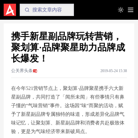
Toggle t
携手新星副品牌玩转营销，
聚划算·品牌聚星助力品牌成
长爆发！
公关界头条
2019-05-24 15:38
在今年521营销节点上，聚划算·品牌聚星携手六大新
星副品牌，共同打造了「闻所未闻」有些事情只有鼻
子懂的“气味营销”事件。这场因”味“而聚的活动，赋
予了新星副品牌专属独特的味道，形成差异化品牌气
味记忆，让聚划算、新星副品牌和消费者共赴极致体
验，更是为气味经济带来新破局点。