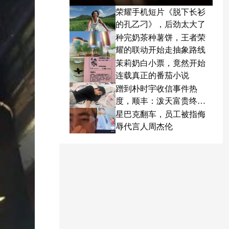
荣耀手机短片《脱下长衫
的孔乙刁》，后劲太大了
种完奶茶种薯饼，王者荣
耀的联动开始走抽象路线
茉莉奶白小票，竟然开始
连载真正的番茄小说
蹭到朴时宇收信事件热
度，顺丰：泼天富贵终于
轮到我了
星巴克翻车，员工被指侮
辱代言人周杰伦