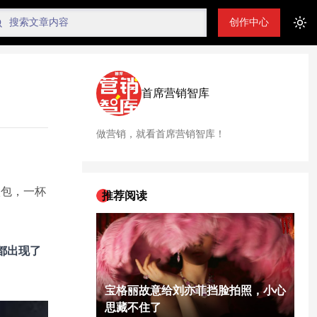
创作中心
Tog
首席营销智库
做营销，就看首席营销智库！
欧包，一杯
推荐阅读
都出现了
宝格丽故意给刘亦菲挡脸拍照，小心
思藏不住了