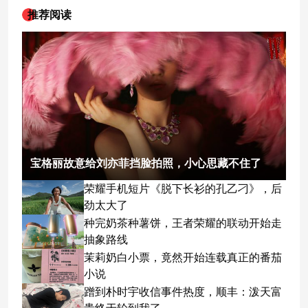
推荐阅读
宝格丽故意给刘亦菲挡脸拍照，小心思藏不住了
荣耀手机短片《脱下长衫的孔乙刁》，后
劲太大了
种完奶茶种薯饼，王者荣耀的联动开始走
抽象路线
茉莉奶白小票，竟然开始连载真正的番茄
小说
蹭到朴时宇收信事件热度，顺丰：泼天富