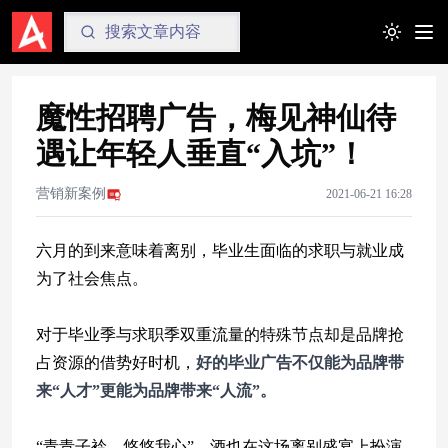
Toggle t
魔性招聘广告，梅见神仙待
遇让年轻人垂直“入坑”！
营销新案例
2021-06-21 16:28
六月的到来意味着离别，毕业生面临的求职与就业成
为了社会焦点。
对于毕业季与求职季双重流量的特殊节点却是品牌抢
占资源的借势好时机，
好的毕业广告不仅能为品牌带
来“人才”更能为品牌带来“人流”。
“青青子衿，悠悠我心”，酒也在这场离别盛宴上扮演