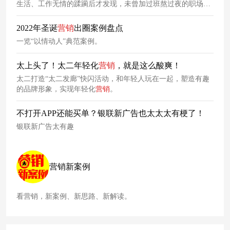
生活、工作无情的蹂躏后才发现，未曾加过班熬过夜的职场人
是不存在的。谷粒多最新广告为社畜发声，一起来看看吧！
2022年圣诞
营销
出圈案例盘点
一览“以情动人”典范案例。
太上头了！太二年轻化
营销
，就是这么酸爽！
太二打造“太二发廊”快闪活动，和年轻人玩在一起，塑造有趣
的品牌形象，实现年轻化
营销
。
不打开APP还能买单？银联新广告也太太太有梗了！
银联新广告太有趣
营销新案例
看营销，新案例、新思路、新解读。