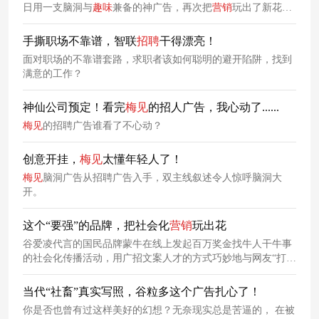
日用一支脑洞与
趣味
兼备的神广告，再次把
营销
玩出了新花
样。
手撕职场不靠谱，智联
招聘
干得漂亮！
面对职场的不靠谱套路，求职者该如何聪明的避开陷阱，找到
满意的工作？
神仙公司预定！看完
梅
见
的招人广告，我心动了......
梅
见
的招聘广告谁看了不心动？
创意开挂，
梅
见
太懂年轻人了！
梅
见
脑洞广告从招聘广告入手，双主线叙述令人惊呼脑洞大
开。
这个“要强”的品牌，把社会化
营销
玩出花
谷爱凌代言的国民品牌蒙牛在线上发起百万奖金找牛人干牛事
的社会化传播活动，用广招文案人才的方式巧妙地与网友“打成
一片”，再一次将互动
营销
玩出了新高度。
当代“社畜”真实写照，谷粒多这个广告扎心了！
你是否也曾有过这样美好的幻想？无奈现实总是苦逼的， 在被