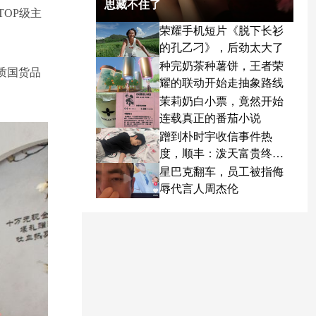
思藏不住了
OP级主
荣耀手机短片《脱下长衫
的孔乙刁》，后劲太大了
种完奶茶种薯饼，王者荣
质国货品
耀的联动开始走抽象路线
茉莉奶白小票，竟然开始
连载真正的番茄小说
蹭到朴时宇收信事件热
度，顺丰：泼天富贵终于
轮到我了
星巴克翻车，员工被指侮
辱代言人周杰伦