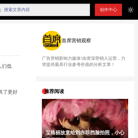
创作中心
Tog
首席营销观察
广告营销影响力媒体!由资深营销人运营，力
求提供最具行业参考价值的分析文章！
人们低
推荐阅读
供了更好
宝格丽故意给刘亦菲挡脸拍照，小心