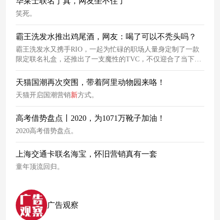
华莱士联名丁真，网友坐不住了
笑死。
霸王洗发水推出鸡尾酒，网友：喝了可以不秃头吗？
霸王洗发水又携手RIO，一起为忙碌的职场人量身定制了一款
限定联名礼盒，还推出了一支魔性的TVC，不仅迎合了当下年
轻人的喜好，还借势年底这个特殊时期送去了品牌的关爱。
天猫国潮再次突围，带着阿里动物园来咯！
天猫开启国潮营销
新
方式。
高考借势盘点丨2020，为1071万靴子加油！
2020高考借势盘点。
上海交通卡联名海宝，怀旧营销真有一套
童年顶流回归。
广告观察