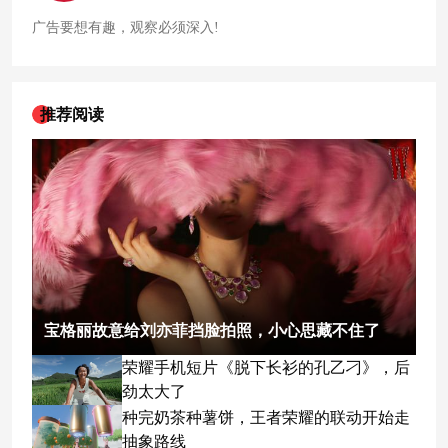
广告要想有趣，观察必须深入!
推荐阅读
宝格丽故意给刘亦菲挡脸拍照，小心思藏不住了
荣耀手机短片《脱下长衫的孔乙刁》，后
劲太大了
种完奶茶种薯饼，王者荣耀的联动开始走
抽象路线