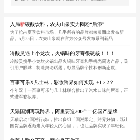
入局
新
碳酸饮料，农夫山泉实力圈粉“后浪”
为了抢占夏季饮料市场，几乎所有的品牌都倾巢而出发布新
品。5月25日，农夫山泉就在官方公众号发布系列新品——
TOT含气风味饮品，包含有米酒、柠檬红茶和柚子绿茶三个口
味。
冷酸灵遇上小龙坎，火锅味的牙膏很硬核！！！
冷酸灵携手小龙坎火锅出品火锅味牙膏和手机壳周边产品，吸
引用户眼球，制造舆论话题，彰显品牌个性和创新态度。
百事可乐X凡士林，彩妆跨界如何实现1+1＞2？
今年双十一百事可乐与凡士林联合推出了汽水口味的唇膏，正
式进军彩妆界。
天猫国潮再玩跨界，阿里要造200个十亿国产品牌
天猫启动#国潮行动#，推出多组「国潮限定」跨界好物，既让
国货品牌逐渐走入年轻人的心里，，也让品牌实现了年轻化。