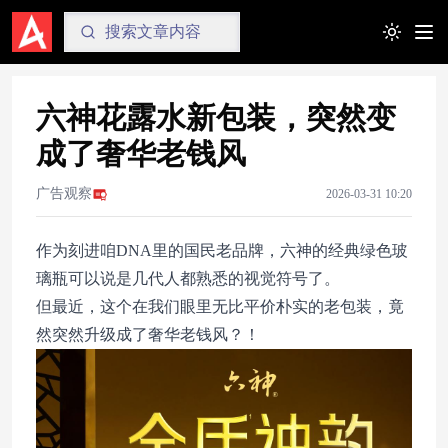
Toggle t
六神花露水新包装，突然变
成了奢华老钱风
广告观察
2026-03-31 10:20
作为刻进咱DNA里的国民老品牌，六神的经典绿色玻
璃瓶可以说是几代人都熟悉的视觉符号了。
但最近，这个在我们眼里无比平价朴实的老包装，竟
然突然升级成了奢华老钱风？！