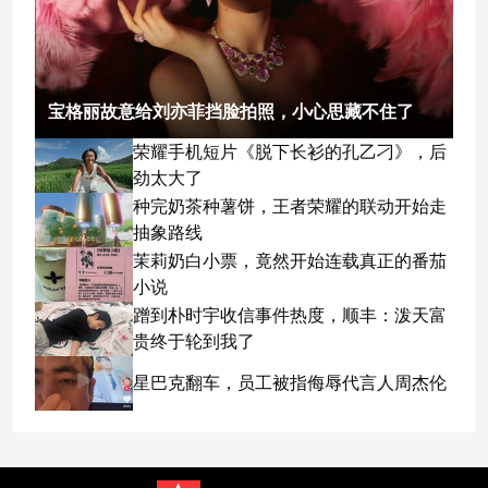
宝格丽故意给刘亦菲挡脸拍照，小心思藏不住了
荣耀手机短片《脱下长衫的孔乙刁》，后
劲太大了
种完奶茶种薯饼，王者荣耀的联动开始走
抽象路线
茉莉奶白小票，竟然开始连载真正的番茄
小说
蹭到朴时宇收信事件热度，顺丰：泼天富
贵终于轮到我了
星巴克翻车，员工被指侮辱代言人周杰伦