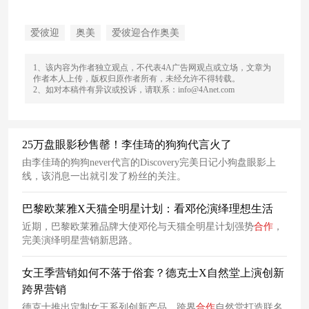
爱彼迎
奥美
爱彼迎合作奥美
1、该内容为作者独立观点，不代表4A广告网观点或立场，文章为
作者本人上传，版权归原作者所有，未经允许不得转载。
2、如对本稿件有异议或投诉，请联系：info@4Anet.com
25万盘眼影秒售罄！李佳琦的狗狗代言火了
由李佳琦的狗狗never代言的Discovery完美日记小狗盘眼影上
线，该消息一出就引发了粉丝的关注。
巴黎欧莱雅X天猫全明星计划：看邓伦演绎理想生活
近期，巴黎欧莱雅品牌大使邓伦与天猫全明星计划强势
合作
，
完美演绎明星营销新思路。
女王季营销如何不落于俗套？德克士X自然堂上演创新
跨界营销
德克士推出定制女王系列创新产品，跨界
合作
自然堂打造联名