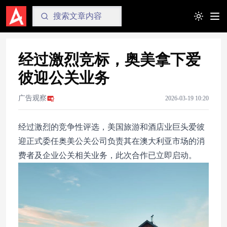
Toggle t
经过激烈竞标，奥美拿下爱
彼迎公关业务
广告观察
2026-03-19 10:20
经过激烈的竞争性评选，美国旅游和酒店业巨头爱彼
迎正式委任奥美公关公司负责其在澳大利亚市场的消
费者及企业公关相关业务，此次合作已立即启动。