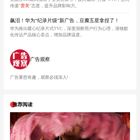
传递“
爱美
”态度，提升品牌影响力。
飙泪！华为“纪录片级”新广告，豆瓣五星拿捏了！
华为推出暖心纪录片式TVC，深度洞察用户行为心理，潜移默
化传达产品核心卖点，增加品牌温度。
广告观察
广告要想有趣，观察必须深入!
推荐阅读