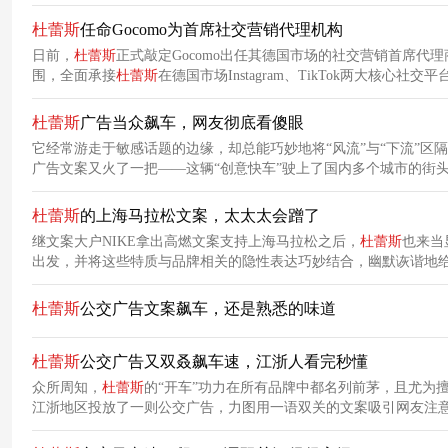
杜蕾斯
任命Gocomo为首席社交营销代理机构
日前，
杜蕾斯
正式敲定Gocomo出任其德国市场的社交营销首席代
围，全面承接
杜蕾斯
在德国市场Instagram、TikTok两大核心社
杜蕾斯
广告当众飙车，网友彻底看傻眼
它经常游走于敏感话题的边缘，却总能巧妙地将“风流”与“下流”区
广告文案又火了一把——这辆“创意快车”驶上了国内多个城市的街
杜蕾斯
的上海马拉松文案，太太太会蹭了
继文案大户NIKE拿出高燃文案支持上海马拉松之后，
杜蕾斯
也来当
出发，并将这些特质与品牌相关的隐性表达巧妙结合，幽默诙谐地
杜蕾斯
公交广告文案飙车，还是熟悉的味道
杜蕾斯
公交广告又双叒飙车速，江浙人看完秒懂
众所周知，
杜蕾斯
的“开车”功力在所有品牌中都名列前茅，且尤为
江浙地区投放了一则公交广告，力图用一语双关的文案吸引网友注