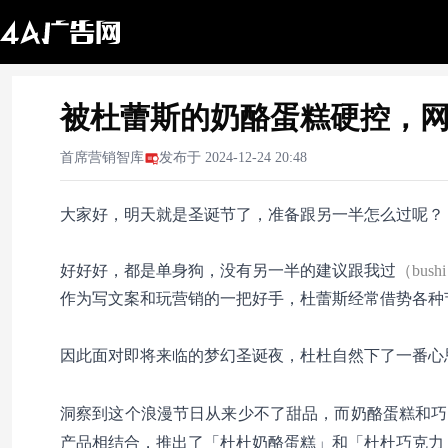
被杜蕾斯的奶酪蛋糕硬控，
首席营销智库
发布于
2024-12-24 20:48
大家好，明天就是圣诞节了，准备跟另一半怎么过呢？
好好好，都是单身狗，没有另一半的建议跟我过
（bush
作为写文案和玩营销的一把好手，杜蕾斯经常借势各种
梦幻圣诞夜，杜杜自然下了一番心
因此面对即将来临的
洞
察到这个浪漫节日从来少不了甜品，而奶酪蛋糕和巧
产品相结合，推出了「杜杜奶酪蛋糕」和「杜杜巧克力