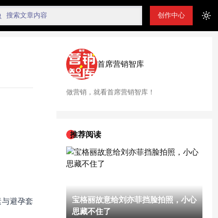
创作中心
Tog
首席营销智库
做营销，就看首席营销智库！
推荐阅读
宝格丽故意给刘亦菲挡脸拍照，小心
素与避孕套
思藏不住了