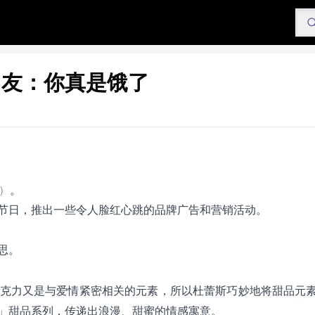
网友：你真是饿了
i）
。
节日，推出一些令人脸红心跳的品牌广告和营销活动。
思。
爱情紧密相关的元素，所以杜蕾斯巧妙地将甜品元
克力又是与
」甜品系列，传递出浪漫、甜蜜的情感寓意。