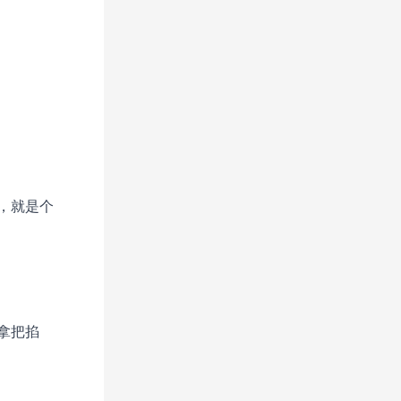
，就是个
拿把掐