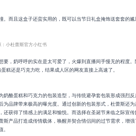
撞。而且这盒子还蛮实用的，既可以当节日礼盒掩饰送套套的尴
源：小杜蕾斯官方小红书
想要，奶呼呼的实在是太可爱了，火爆到直播间手慢无的程度。
酪蛋糕还是巧克力吃，结果成人区的网友直接上高速了。
为奶
酪蛋糕和巧克力的包装造型，与传统避孕套包装形成强烈反
后为品牌带来极高的曝光度。
通过创新的包装形式，杜蕾斯还为
，还获得了情感上的满足和愉悦。
而选择在圣诞节来临之际宣传
蕾斯产品
打造成传情载体，唤醒并契合情侣间的过节需求，增强
值。