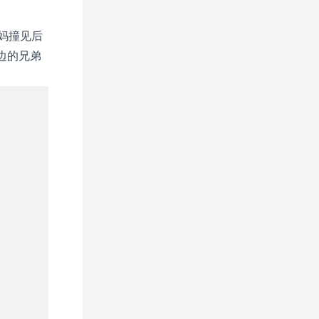
妈撞见后
边的兄弟