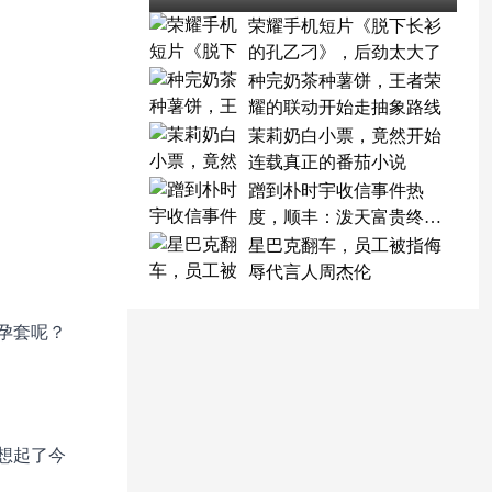
荣耀手机短片《脱下长衫
的孔乙刁》，后劲太大了
种完奶茶种薯饼，王者荣
耀的联动开始走抽象路线
茉莉奶白小票，竟然开始
连载真正的番茄小说
蹭到朴时宇收信事件热
度，顺丰：泼天富贵终于
轮到我了
星巴克翻车，员工被指侮
辱代言人周杰伦
孕套呢？
想起了今