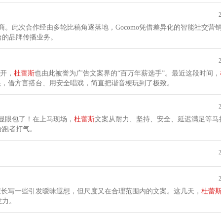
理商。此次合作经由多轮比稿角逐落地，Gocomo凭借差异化的智能社交营
交平台的品牌传播业务。
隔开，
杜蕾斯
也由此被誉为广告文案界的“百万年薪选手”。最近这段时间，
头，借方言搭台、用安全唱戏，简直把谐音梗玩到了极致。
显眼包了！在上马现场，
杜蕾斯
文案从耐力、坚持、安全、延迟满足等马
给跑者打气。
擅长写一些引发暧昧遐想，但尺度又在合理范围内的文案。这几天，
杜蕾
意力。