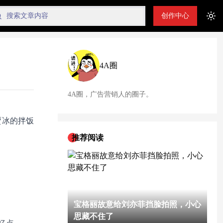
创作中心
Tog
4A圈
4A圈，广告营销人的圈子。
贾冰的拌饭
推荐阅读
宝格丽故意给刘亦菲挡脸拍照，小心
思藏不住了