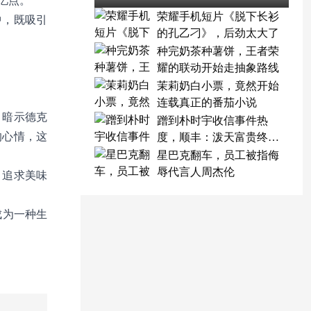
忆点。
荣耀手机短片《脱下长衫
中，既吸引
的孔乙刁》，后劲太大了
种完奶茶种薯饼，王者荣
耀的联动开始走抽象路线
茉莉奶白小票，竟然开始
连载真正的番茄小说
，暗示德克
蹭到朴时宇收信事件热
的心情，这
度，顺丰：泼天富贵终于
轮到我了
星巴克翻车，员工被指侮
辱代言人周杰伦
、追求美味
成为一种生