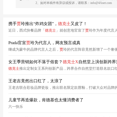
2、如对本稿件有异议或投诉，请联系：info@4Anet.com
携手
贾
玲推出“炸鸡女团”，
德克士
又皮了！
近日，西式快餐品牌「
德克士
」就创意地官宣了
贾
玲作为年度代言
Prada官宣
贾
玲为代言人，网友预言成真
继成为蒙牛的品牌代言人之后，
贾
玲的代言阵容竟然新增了一个奢侈
女王季营销如何不落于俗套？
德克士
X
自然堂上演创新跨界
德克士
推出定制女王系列创新产品，跨界合作自然堂打造联名款口
王老吉竟然出口红了，太浪了
王老吉联合彩妆品牌瓷妆，推出联名限定款唇釉，打破大众对品牌
儿童节再造爆款，肯德基也太懂消费者了
六一快乐