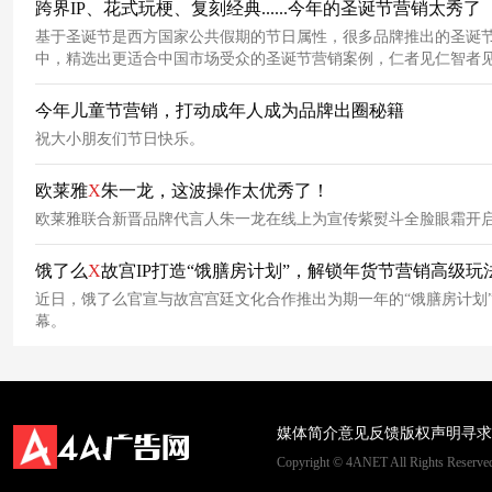
跨界IP、花式玩梗、复刻经典......今年的圣诞节营销太秀了
基于圣诞节是西方国家公共假期的节日属性，很多品牌推出的圣诞
中，精选出更适合中国市场受众的圣诞节营销案例，仁者见仁智者见智
今年儿童节营销，打动成年人成为品牌出圈秘籍
祝大小朋友们节日快乐。
欧莱雅
X
朱一龙，这波操作太优秀了！
欧莱雅联合新晋品牌代言人朱一龙在线上为宣传紫熨斗全脸眼霜开
饿了么
X
故宫IP打造“饿膳房计划”，解锁年货节营销高级玩
近日，饿了么官宣与故宫宫廷文化合作推出为期一年的“饿膳房计划
幕。
媒体简介
意见反馈
版权声明
寻求
Copyright © 4ANET All Rights Rese