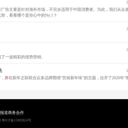
节广告主要是针对海外市场，不完全适用于中国消费者。为此，我们从众
，看看哪个是你心中的No.1？
启了一波精彩的借势营销。
法
”，
并
在新年之际联合众多品牌围绕“宫候新年味”的主题，拉开了2020年“
报道
商务合作
rved 粤ICP备15083824号