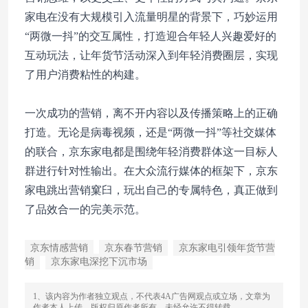
家电在没有大规模引入流量明星的背景下，巧妙运用
“两微一抖”的交互属性，打造迎合年轻人兴趣爱好的
互动玩法，让年货节活动深入到年轻消费圈层，实现
了用户消费粘性的构建。
一次成功的营销，离不开内容以及传播策略上的正确
打造。无论是病毒视频，还是“两微一抖”等社交媒体
的联合，京东家电都是围绕年轻消费群体这一目标人
群进行针对性输出。在大众流行媒体的框架下，京东
家电跳出营销窠臼，玩出自己的专属特色，真正做到
了品效合一的完美示范。
京东情感营销
京东春节营销
京东家电引领年货节营
销
京东家电深挖下沉市场
1、该内容为作者独立观点，不代表4A广告网观点或立场，文章为
作者本人上传，版权归原作者所有，未经允许不得转载。