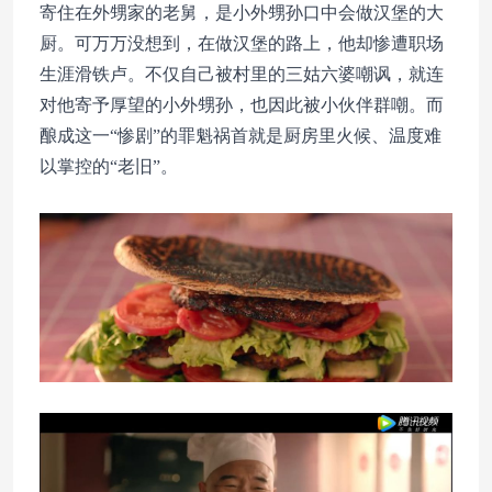
寄住在外甥家的老舅，是小外甥孙口中会做汉堡的大
厨。可万万没想到，在做汉堡的路上，他却惨遭职场
生涯滑铁卢。不仅自己被村里的三姑六婆嘲讽，就连
对他寄予厚望的小外甥孙，也因此被小伙伴群嘲。而
酿成这一“惨剧”的罪魁祸首就是厨房里火候、温度难
以掌控的“老旧”。