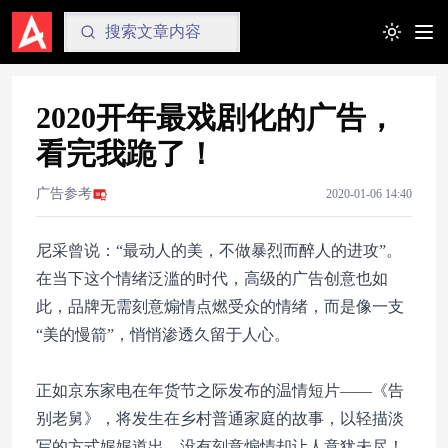
Toggle t
2020开年最戏剧化的广告，
看完我跪了！
广告参考
2020-01-06 14:40
尼采曾说：“最动人的美，不做暴烈而醉人的进攻”。
在当下这个情绪泛滥的时代，高级的广告创意也如
此，品牌无需刻意煽情点燃受众的情绪，而是像一支
“美的慢箭”，悄悄渗透久留于人心。
正如京东家电在年货节之际发布的温情短片——《告
别老舅》，将发生在乡村普通家庭的故事，以轻描淡
写的方式娓娓道出，没有刻意煽情却让人意犹未尽！