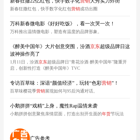
新春狂撒22亿红包，快手数字化
营销
大秀实力炸街
新春狂撒红包，快手数字化红包
营销
成功出圈
万科新春微电影《好好吃饭》，看一次哭一次！
万科推出温情微电影，塑造有温度的品牌形象。
《醉美中国年》大片创意突围，汾酒
京东
超级品牌日这
波神操作亮了
1月11日，汾酒
京东
超级品牌日“青花汾酒·醉美中国年”隆重开
启，创新性打造《醉美中国年》TVC
专访百草味：深谙“颜值经济”，玩转“色彩
营销
”！
百草味樱花季
营销
展现如何与95后沟通对话。
小鹅拼拼“戏精”上身，魔性Rap温情来袭
小鹅拼拼创意聚焦亲情层面，打造出别开生面的
年货
节玩法
广告参考