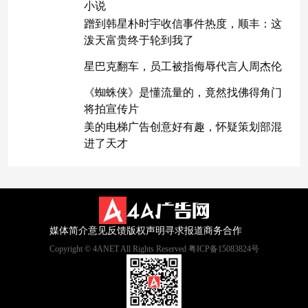
小说
蹭到韩星朴时宇收信事件热度，顺丰：这
泼天富贵终于轮到我了
星巴克翻车，员工被指侮辱代言人周杰伦
《蜘蛛侠》是懂流量的，竟然找佛得角门
将拍宣传片
美的电梯广告创意好有趣，怀疑策划部混
进了天才
媒体简介
意见反馈
版权声明
寻求报道
商务合作
Copyright © 4ANET All Rights Reserved 粤ICP备15083824号