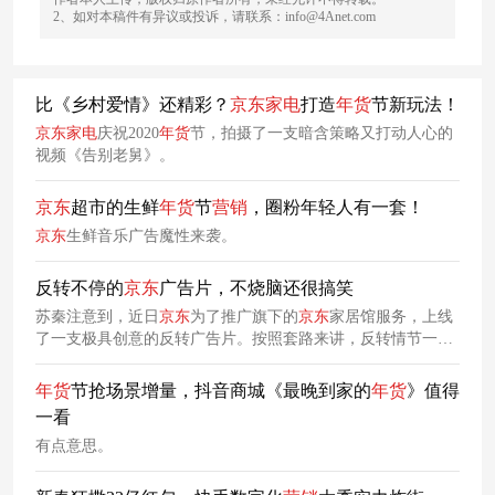
2、如对本稿件有异议或投诉，请联系：info@4Anet.com
比《乡村爱情》还精彩？
京东
家电
打造
年货
节新玩法！
京东
家电
庆祝2020
年货
节，拍摄了一支暗含策略又打动人心的
视频《告别老舅》。
京东
超市的生鲜
年货
节
营销
，圈粉年轻人有一套！
京东
生鲜音乐广告魔性来袭。
反转不停的
京东
广告片，不烧脑还很搞笑
苏秦注意到，近日
京东
为了推广旗下的
京东
家居馆服务，上线
了一支极具创意的反转广告片。按照套路来讲，反转情节一般
都是很烧脑的，但
京东
的这支片子不仅不烧脑，还很搞笑。很
显然，
京东
家居的这条广告片就是一支效果广告。值得一提的
年货
节抢场景增量，抖音商城《最晚到家的
年货
》值得
是，
京东
家电
家居去年也发布过一支
家电
拟人的反转广告，由
一看
此可见品牌迎合年轻受众喜好的做法，并非一时兴起。
有点意思。