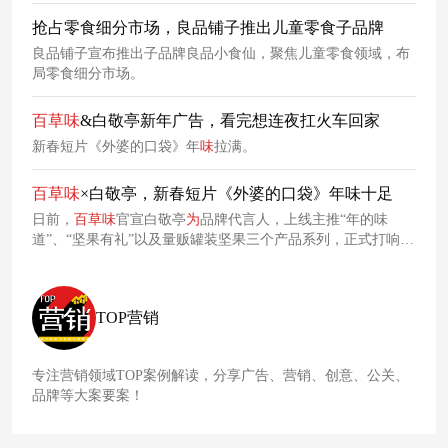
络传播，博采众长，不断创新。
抢占零食细分市场，良品铺子推出儿童零食子品牌
良品铺子宣布推出子品牌良品小食仙，聚焦儿童零食领域，布
局零食细分市场。
百草
味
&白敬亭新年广告，看完想连夜扛火车回家
新春短片《外婆的口袋》年
味
拉满。
百草
味
×白敬亭，新春短片《外婆的口袋》年味十足
日前，
百草
味
官宣白敬亭
为
品牌代言人，上线主推“年的味
道”、“坚果有礼”以及量贩罐装坚果三个产品系列，正式打响
2024年年货节的第一枪。 1 月 16 日，
百草
味
携手
百草
味
品牌
代言人白敬亭新春年
味
短片《外婆的口袋》温情上线。通过讲
述白敬亭“回乡”的新春故事，邀请消费者一起进入
百草
味
的世
TOP营销
界寻找年
味
。
专注营销领域TOP案例解读，分享广告、营销、创意、公关、
品牌等大案要案！