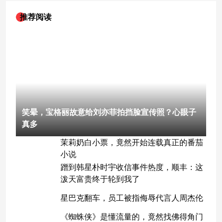
推荐阅读
笑晕，宝格丽故意给刘亦菲拍挡脸宣传照？心眼子
真多
茉莉奶白小票，竟然开始连载真正的番茄
小说
蹭到韩星朴时宇收信事件热度，顺丰：这
泼天富贵终于轮到我了
星巴克翻车，员工被指侮辱代言人周杰伦
《蜘蛛侠》是懂流量的，竟然找佛得角门