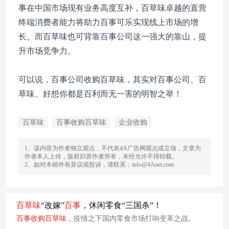
事在中国市场现有业务高度互补，百草味卓越的直营
终端消费者能力将助力百事可乐实现线上市场的增
长。而百草味也可背靠百事公司这一强大的靠山，提
升市场竞争力。
可以说，百事公司收购百草味，其实对百事公司、百
草味、好想你都是百利而无一害的明智之举！
百草味
百事收购百草味
企业收购
1、该内容为作者独立观点，不代表4A广告网观点或立场，文章为
作者本人上传，版权归原作者所有，未经允许不得转载。
2、如对本稿件有异议或投诉，请联系：info@4Anet.com
百草
味
“改嫁”
百事
，休闲零食“三国杀”！
百事
收购
百草
味
，疫情之下国内零食市场打响变革之战。