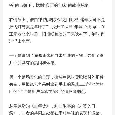
爷”的点拨下，找到“真正的年味”的故事脉络。
在情节上，借由“四九城陈爷”之口吐槽“这年头可不是
挂俩灯笼就是年味了”，拉开了探寻“年味”的序幕，在
正宗老北京叫卖、旧报纸包装的干果映衬下，年味渐
渐浮出水面。
一个是请到了陈佩斯这种自带年味的人物，强化了影
片中所具有的氛围和体感。
另一个是场景化的呈现，街头巷尾叫卖吆喝时的那种
兴奋，用报纸包坚果时拿到手上的温热......这些“美好
回忆”往往是用户隐藏在深处的情感薄弱点。
从陈佩斯的《卖年货》，到白敬亭的《外婆的口
袋》，二者的共同之处都在于对年味的表现和渲染，