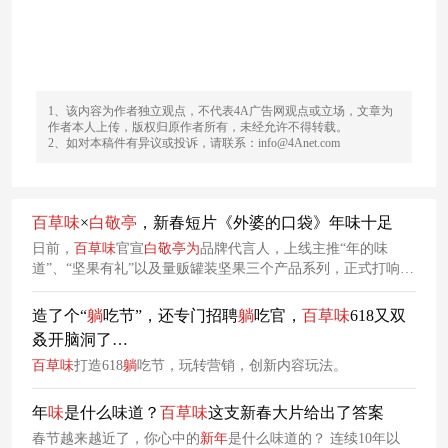
1、该内容为作者独立观点，不代表4A广告网观点或立场，文章为
作者本人上传，版权归原作者所有，未经允许不得转载。
2、如对本稿件有异议或投诉，请联系：info@4Anet.com
百草
味
×
白
敬
亭
，新春短片《外婆的口袋》年味十足
日前，
百草
味
官宣
白
敬
亭
为
品牌代言人，上线主推“年的味
道”、“坚果有礼”以及量贩罐装坚果三个产品系列，正式打响
2024年年货节的第一枪。 1 月 16 日，
百草
味
携手
百草
味
品牌
代言人
白
敬
亭
新春年
味
短片《外婆的口袋》温情上线。通过讲
造了个“
躺
吃节”，还专门招聘
躺
吃官，
百草
味
618又双
述
白
敬
亭
“回乡”的新春故事，邀请消费者一起进入
百草
味
的世
叒开脑洞了…
界寻找年
味
。
百草
味
打造618
躺
吃节，玩转营销，创新内容玩法。
年
味
是什么味道？
百草
味
这支新春大片给出了答案
春节越来越近了，你心中的
新年
是什么味道的？ 连续10年以