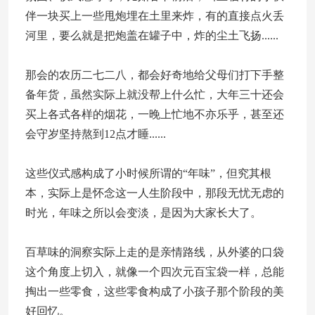
伴一块买上一些甩炮埋在土里来炸，有的直接点火丢
河里，要么就是把炮盖在罐子中，炸的尘土飞扬......
那会的农历二七二八，都会好奇地给父母们打下手整
备年货，虽然实际上就没帮上什么忙，大年三十还会
买上各式各样的烟花，一晚上忙地不亦乐乎，甚至还
会守岁坚持熬到12点才睡......
这些仪式感构成了小时候所谓的“年味”，但究其根
本，实际上是怀念这一人生阶段中，那段无忧无虑的
时光，年味之所以会变淡，是因为大家长大了。
百草味的洞察实际上走的是亲情路线，从外婆的口袋
这个角度上切入，就像一个四次元百宝袋一样，总能
掏出一些零食，这些零食构成了小孩子那个阶段的美
好回忆。