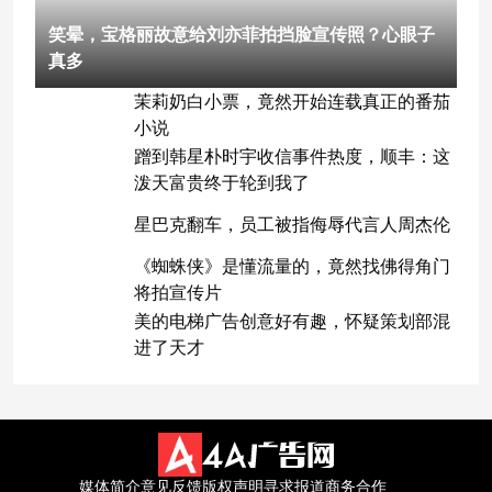
笑晕，宝格丽故意给刘亦菲拍挡脸宣传照？心眼子
真多
茉莉奶白小票，竟然开始连载真正的番茄
小说
蹭到韩星朴时宇收信事件热度，顺丰：这
泼天富贵终于轮到我了
星巴克翻车，员工被指侮辱代言人周杰伦
《蜘蛛侠》是懂流量的，竟然找佛得角门
将拍宣传片
美的电梯广告创意好有趣，怀疑策划部混
进了天才
媒体简介
意见反馈
版权声明
寻求报道
商务合作