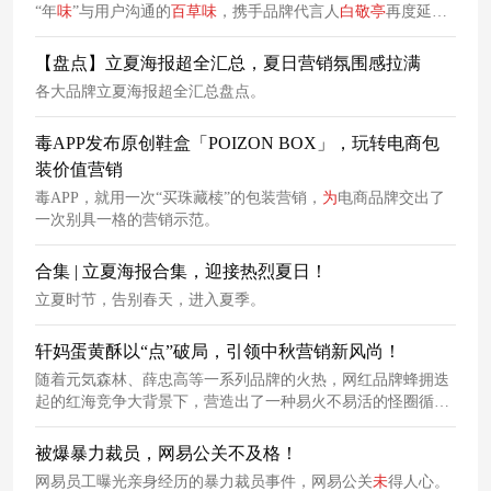
“年
味
”与用户沟通的
百草
味
，携手品牌代言人
白
敬
亭
再度延续
「年的味道」系列家庭故事，发布《外婆的口袋》主题
新年
宣
传片，传递2024 的温暖年
味
。
【盘点】立夏海报超全汇总，夏日营销氛围感拉满
各大品牌立夏海报超全汇总盘点。
毒APP发布原创鞋盒「POIZON BOX」，玩转电商包
装价值营销
毒APP，就用一次“买珠藏椟”的包装营销，
为
电商品牌交出了
一次别具一格的营销示范。
合集 | 立夏海报合集，迎接热烈夏日！
立夏时节，告别春天，进入夏季。
轩妈蛋黄酥以“点”破局，引领中秋营销新风尚！
随着元気森林、薛忠高等一系列品牌的火热，网红品牌蜂拥迭
起的红海竞争大背景下，营造出了一种易火不易活的怪圈循
环。中秋营销节点的步步紧逼，无疑更加速了网红品牌的优胜
劣汰，对比轩妈蛋黄酥口碑与销量的持续双赢，其背后的品牌
被爆暴力裁员，网易公关不及格！
逻辑值得深思。
网易员工曝光亲身经历的暴力裁员事件，网易公关
未
得人心。