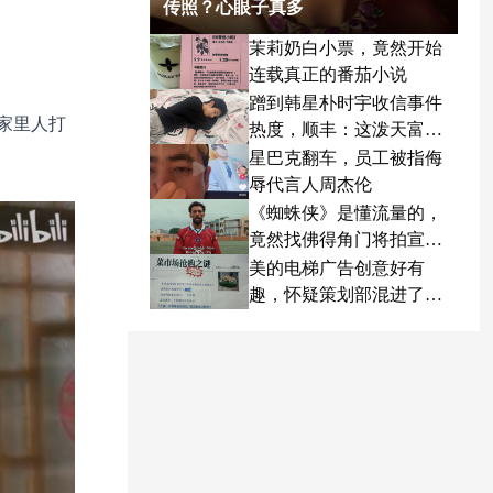
传照？心眼子真多
茉莉奶白小票，竟然开始
连载真正的番茄小说
蹭到韩星朴时宇收信事件
家里人打
热度，顺丰：这泼天富贵
终于轮到我了
星巴克翻车，员工被指侮
辱代言人周杰伦
《蜘蛛侠》是懂流量的，
竟然找佛得角门将拍宣传
片
美的电梯广告创意好有
趣，怀疑策划部混进了天
才