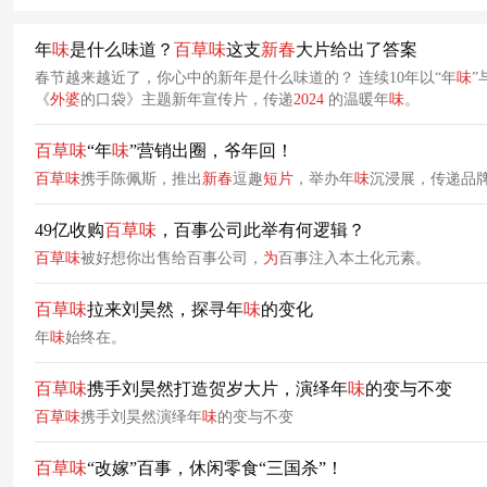
年
味
是什么味道？
百草
味
这支
新春
大片给出了答案
春节越来越近了，你心中的新年是什么味道的？ 连续10年以“年
味
”
《
外婆
的口袋》主题新年宣传片，传递
2024
的温暖年
味
。
百草
味
“年
味
”营销出圈，爷年回！
百草
味
携手陈佩斯，推出
新春
逗趣
短片
，举办年
味
沉浸展，传递品
49亿收购
百草
味
，百事公司此举有何逻辑？
百草
味
被好想你出售给百事公司，
为
百事注入本土化元素。
百草
味
拉来刘昊然，探寻年
味
的变化
年
味
始终在。
百草
味
携手刘昊然打造贺岁大片，演绎年
味
的变与不变
百草
味
携手刘昊然演绎年
味
的变与不变
百草
味
“改嫁”百事，休闲零食“三国杀”！