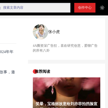
创作中心
Tog
张小虎
4A圈资深广告狂，喜欢研究创意，爱聊广告
的所有八卦
24年年
推荐阅读
春故事，邀
笑晕，宝格丽故意给刘亦菲拍挡脸宣