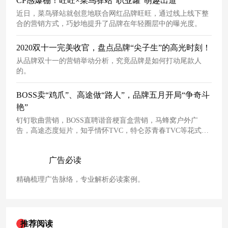
CP感爆棚！旺旺×菜鸟驿站“职业罐”萌趣出道
近日，菜鸟驿站就创意地联合网红品牌旺旺，通过线上线下整
合的营销方式，巧妙地提升了品牌在年轻圈层中的曝光度。
2020双十一完美收官，盘点品牌“尖子生”的高光时刻！
从品牌双十一的营销举动分析，究竟品牌是如何打动尾款人
的。
BOSS卖“鸡爪”、高途做“路人”，品牌五月开局“争奇斗
艳”
钉钉歌曲营销，BOSS直聘谐音梗盲盒营销，马蜂窝户外广
告，高途态度短片，知乎情怀TVC，特仑苏青春TVC等花式营
销成功实现五月节点营销。
广告必读
精确梳理广告脉络，专业解析必读案例。
推荐阅读