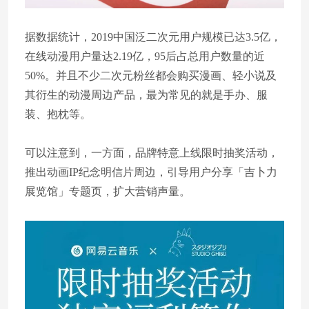
据数据统计，2019中国泛二次元用户规模已达3.5亿，
在线动漫用户量达2.19亿，95后占总用户数量的近
50%。并且不少二次元粉丝都会购买漫画、轻小说及
其衍生的动漫周边产品，最为常见的就是手办、服
装、抱枕等。
可以注意到，一方面，品牌特意上线限时抽奖活动，
推出动画IP纪念明信片周边，引导用户分享「吉卜力
展览馆」专题页，扩大营销声量。