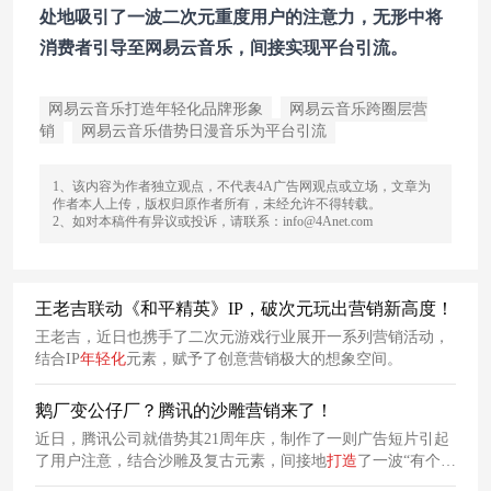
处地吸引了一波二次元重度用户的注意力，无形中将
消费者引导至网易云音乐，间接实现平台引流。
网易云音乐打造年轻化品牌形象
网易云音乐跨圈层营
销
网易云音乐借势日漫音乐为平台引流
1、该内容为作者独立观点，不代表4A广告网观点或立场，文章为
作者本人上传，版权归原作者所有，未经允许不得转载。
2、如对本稿件有异议或投诉，请联系：info@4Anet.com
王老吉联动《和平精英》IP，破次元玩出营销新高度！
王老吉，近日也携手了二次元游戏行业展开一系列营销活动，
结合IP
年轻化
元素，赋予了创意营销极大的想象空间。
鹅厂变公仔厂？腾讯的沙雕营销来了！
近日，腾讯公司就借势其21周年庆，制作了一则广告短片引起
了用户注意，结合沙雕及复古元素，间接地
打造
了一波“有个
性”的
品牌形象
。