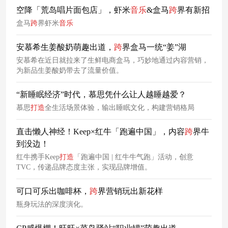
空降「荒岛唱片面包店」，虾米
音乐
&盒马
跨
界有新招
盒马
跨
界虾米
音乐
安慕希生姜酸奶萌趣出道，
跨
界盒马一统“姜”湖
安慕希在近日就拉来了生鲜电商盒马，巧妙地通过内容营销，
为新品生姜酸奶带去了流量价值。
“新睡眠经济”时代，慕思凭什么让人越睡越爱？
慕思
打造
全生活场景体验，输出睡眠文化，构建营销格局
直击懒人神经！Keep×红牛「跑遍中国」，内容
跨
界牛
到没边！
红牛携手Keep
打造
「跑遍中国 | 红牛牛气跑」活动，创意
TVC，传递品牌态度主张，实现品牌增值。
可口可乐出咖啡杯，
跨
界营销玩出新花样
瓶身玩法的深度演化。