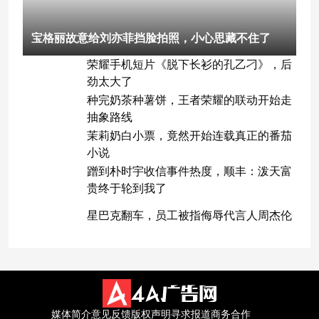
宝格丽故意给刘亦菲挡脸拍照，小心思藏不住了
荣耀手机短片《脱下长衫的孔乙刁》，后
劲太大了
种完奶茶种薯饼，王者荣耀的联动开始走
抽象路线
茉莉奶白小票，竟然开始连载真正的番茄
小说
蹭到朴时宇收信事件热度，顺丰：泼天富
贵终于轮到我了
星巴克翻车，员工被指侮辱代言人周杰伦
媒体简介
意见反馈
版权声明
寻求报道
商务合作