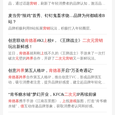
品，通过话题
营销
，刷新了年轻消费者的品牌认知，激活品牌
年轻化活力。
麦当劳“辣鸡”首秀、钉钉鬼畜求饶…品牌为何都瞄准B
站？
品牌积极利用B站拓展
营销
玩法，积极打入年轻圈层。
创意联动
肯德基
#KI
上
校#，《王牌战士》
二次元
营销
玩出新鲜感！
近日，
肯德基
就和刚
上
线不久的《王牌战士》手游来了一次打
破次
元
壁的
跨
界
合作，开辟了
二次元
营销
又一新鲜玩法。
创意
跨
界
第五人格IP，
肯德基
开启“万圣奇遇记”
肯德基
跨
界
合作第五人格IP，推出创意TVC，形成品牌强互
动，吸引消费者注意，提升品牌好感度，建立起品牌年轻化形
象。
“肯爷糖水铺”梦幻开业，KFC&
二次元
IP再续前缘
肯德基
携手手游《江南百景图》，
上
线
游戏
版图，打造“肯爷糖
水铺”，
借
互动传递品牌形象，获取消费者认同和好感。