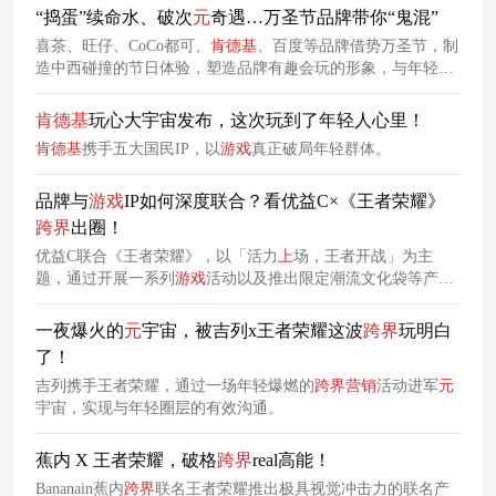
“捣蛋”续命水、破次
元
奇遇…万圣节品牌带你“鬼混”
喜茶、旺仔、CoCo都可、
肯德基
、百度等品牌借势万圣节，制
造中西碰撞的节日体验，塑造品牌有趣会玩的形象，与年轻消
费者实现有效沟通。
肯德基
玩心大宇宙发布，这次玩到了年轻人心里！
肯德基
携手五大国民IP，以
游戏
真正破局年轻群体。
品牌与
游戏
IP如何深度联合？看优益C×《王者荣耀》
跨
界
出圈！
优益C联合《王者荣耀》，以「活力
上
场，王者开战」为主
题，通过开展一系列
游戏
活动以及推出限定潮流文化袋等产品
周边，深入开黑文化，再次刷新了年轻消费者对品牌的认知。
一夜爆火的
元
宇宙，被吉列x王者荣耀这波
跨
界
玩明白
了！
吉列携手王者荣耀，通过一场年轻爆燃的
跨
界
营销
活动进军
元
宇宙，实现与年轻圈层的有效沟通。
蕉内 X 王者荣耀，破格
跨
界
real高能！
Bananain蕉内
跨
界
联名王者荣耀推出极具视觉冲击力的联名产