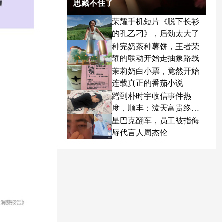
思藏不住了
荣耀手机短片《脱下长衫
的孔乙刁》，后劲太大了
种完奶茶种薯饼，王者荣
耀的联动开始走抽象路线
茉莉奶白小票，竟然开始
连载真正的番茄小说
蹭到朴时宇收信事件热
度，顺丰：泼天富贵终于
轮到我了
星巴克翻车，员工被指侮
辱代言人周杰伦