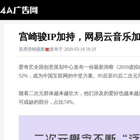
宫崎骏IP加持，网易云音乐
首席营销观察
发布于
2020-03-18 18:29
爱奇艺全国创意策划中心发布一份最新洞察《2019虚拟
52%，成为中国互联网的中坚力量。95后至05后二次元
随着二次元群体越来越壮大，他们涉及的爱好也越来越
可或缺的部分，占比74%。