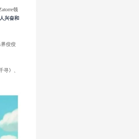
rre领
令人兴奋和
乐界佼佼
千寻》、