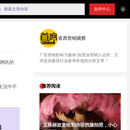
创作中心
Tog
首席营销观察
广告营销影响力媒体!由资深营销人运营，力
求提供最具行业参考价值的分析文章！
体网民的
推荐阅读
生活中不
宝格丽故意给刘亦菲挡脸拍照，小心