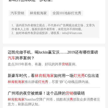
汽车营销
林肯航海家
全国101地标灯光秀
1、该内容为作者独立观点，不代表4A广告网观点或立场，文章为
作者本人上传，版权归原作者所有，未经允许不得转载。
2、如对本稿件有异议或投诉，请联系：info@4Anet.com
迈凯伦做手机、喝luckin赢宝沃……2019还有哪些重磅
汽车
跨界案例？
盘点2019年新奇、有趣、好玩的跨界
营销
案例。
新豪车时代，看
林肯
航海家
如何用一场
灯光
秀
C位出道
林肯
航海家
推出静谧
灯光
秀
，尽显“静”心动魄品牌内涵。
广州塔的夜空被燃爆！这个品牌的
营销
很吸睛
林肯
航海家
Nautilus空降广州塔，炫酷表演
秀
抓取众多消费者注
意力，刷新品牌认知。