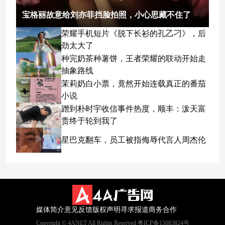
宝格丽故意给刘亦菲挡脸拍照，小心思藏不住了
荣耀手机短片《脱下长衫的孔乙刁》，后
劲太大了
种完奶茶种薯饼，王者荣耀的联动开始走
抽象路线
茉莉奶白小票，竟然开始连载真正的番茄
小说
蹭到朴时宇收信事件热度，顺丰：泼天富
贵终于轮到我了
星巴克翻车，员工被指侮辱代言人周杰伦
媒体简介
意见反馈
版权声明
寻求报道
商务合作
Copyright © 4ANET All Rights Reserved 粤ICP备15083824号