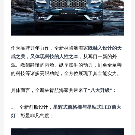
作为品牌开年力作，全新林肯航海家
既融入设计的天
成之美，又体现科技的人性之本
，从耳目一新的外
观、敞阔静谧的内舱、纵享澎湃的动力，到至全至善
的科技等诸多亮眼功能，全方位展现了其全能实力。
具体而言，全新林肯航海家共带来了
“八大升级”
：
八
1、 全新前脸设计，
星辉式前格栅与星钻式LED前大
灯
，彰显非凡气度；