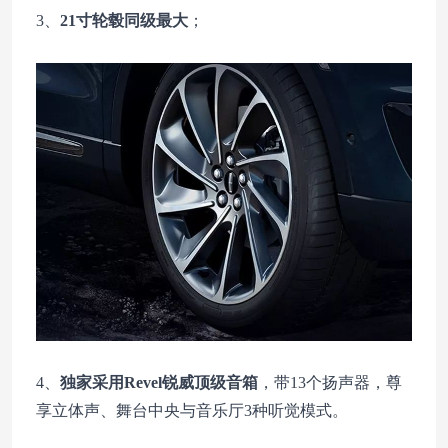
3、
21寸轮毂同级最大
；
4、
独家采用Revel锐威顶级音箱
，带13个扬声器，尊
享立体声、舞台中央与音乐厅3种听觉模式。