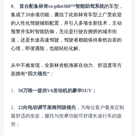
8、
首台配备林肯co-pilot360™智能助驾系统
的车型，
集成了20余项功能，囊括了此前林肯车型上广受欢迎
的人性化驾驶辅助配置，并引入多项全新技术，主动
预警并实时智能防御，无论是行驶在拥挤的城市街
道，还是长途高速驾驶，驾驶者都能保持泰然自若的
心境，即便遇险，也能轻松化解。
从中不难发现，全新林肯航海家在动力、舒适度等方
面拥有
“四大领先”
：
1、
50万唯一提供V6发动机的豪华SUV；
2、
22向电动调节座椅同级领先
，为每位客户量身定制
最舒适的坐姿，腿托与按摩功能可舒缓长途行车的疲
劳；