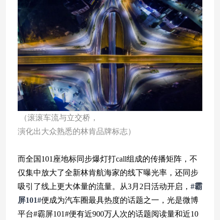
（滚滚车流与立交桥，
演化出大众熟悉的林肯品牌标志）
而全国101座地标同步爆灯打call组成的传播矩阵，不
仅集中放大了全新林肯航海家的线下曝光率，还同步
吸引了线上更大体量的流量。从3月2日活动开启，
#霸
屏101#
便成为汽车圈最具热度的话题之一，光是微博
平台#霸屏101#便有近900万人次的话题阅读量和近10