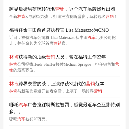
跨界后街男孩玩转冠名
营销
，这个汽车品牌燃炸出圈
全新
林肯
Z与后街男孩 ，打造潮流视听盛宴，玩转冠名
营销
！
福特任命丰田前首席执行官 Lisa Materazzo为CMO
近日，福特汽车公司将 Lisa Materazzo从丰田
汽车
北美公司挖
走，并任命其为全球首席
营销
官。
林肯
获得新的顶级
营销
人员，曾在福特工作23年
林肯
公司提拔Heidi Shaffer接替Michael Sprague，担任销售和
营
销
的最高职位。
林肯
跨界奈雪的茶，上演俘获Z世代的
营销
范本
林肯
与新茶饮赛道开创者奈雪，上演了一场跨界
营销
哪吒
汽车
广告拉踩特斯拉被罚，感觉最近车企互撕特别
多。。
哪吒
汽车
被罚20万元。