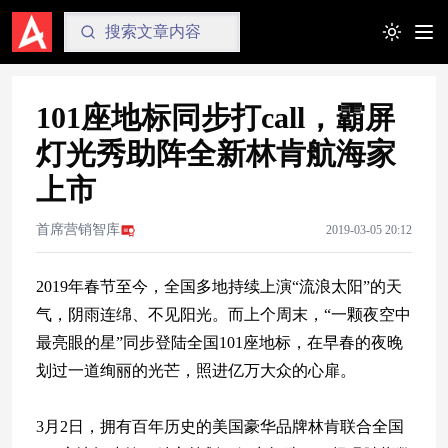
Toggle t
101座地标同步打call，霸屏
灯光秀助阵全新林肯航海家
上市
首席营销智库
2019-03-05 20:12
2019年春节至今，全国多地持续上演“流浪太阳”的天
气，阴雨连绵、不见阳光。而上个周末，“一颗夜空中
最亮眼的星”同步登陆全国101座地标，在早春的夜晚
划过一道绚丽的光芒，照进亿万大众的心扉。
3月2日，拥有百年历史的美国豪华品牌林肯联合全国