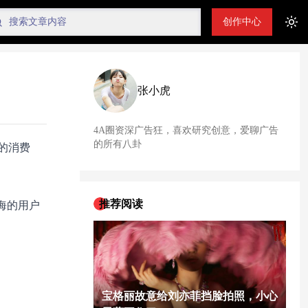
创作中心
Tog
张小虎
4A圈资深广告狂，喜欢研究创意，爱聊广告
的所有八卦
的消费
推荐阅读
海的用户
宝格丽故意给刘亦菲挡脸拍照，小心