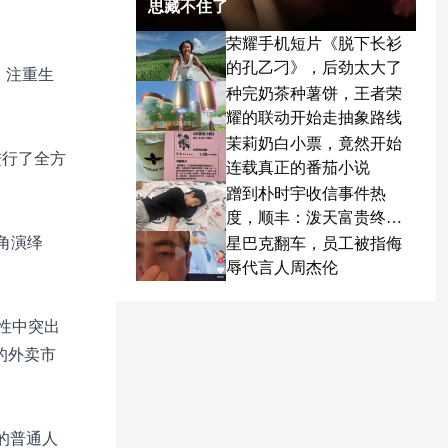
思藏不住了
荣耀手机短片《脱下长衫
的孔乙刁》，后劲太大了
、注重生
种完奶茶种薯饼，王者荣
耀的联动开始走抽象路线
茉莉奶白小票，竟然开始
进行了全方
连载真正的番茄小说
蹭到朴时宇收信事件热
度，顺丰：泼天富贵终于
轮到我了
角演绎
星巴克翻车，员工被指侮
辱代言人周杰伦
性中突出
的外卖市
的普通人