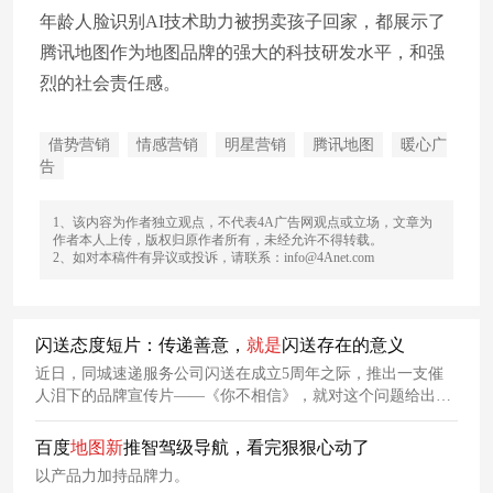
年龄人脸识别AI技术助力被拐卖孩子回家，都展示了
腾讯地图作为地图品牌的强大的科技研发水平，和强
烈的社会责任感。
借势营销
情感营销
明星营销
腾讯地图
暖心广
告
1、该内容为作者独立观点，不代表4A广告网观点或立场，文章为
作者本人上传，版权归原作者所有，未经允许不得转载。
2、如对本稿件有异议或投诉，请联系：info@4Anet.com
闪送态度短片：传递善意，
就是
闪送存在的意义
近日，同城速递服务公司闪送在成立5周年之际，推出一支催
人泪下的品牌宣传片——《你不相信》，就对这个问题给出了
最好的答案。
百度
地图
新
推智驾级导航，看完狠狠心动了
以产品力加持品牌力。