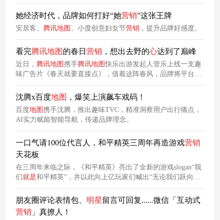
她经济时代，品牌如何打好“她
营销
”这张王牌
安居客、
腾讯
地图
、小度创意妇女节
营销
，提升品牌好感度。
看完
腾讯
地图
的春日
营销
，想出去野的
心
达到了巅峰
近日，
腾讯
地图
携手
腾讯
地图
快乐出游发起人管乐上线一支趣
味广告片《春天就要直接点》，借着这阵春风，品牌将平台的
特色业务吹到消费者心里，也和消费者一起创造更多春天的快
乐记忆。
沈腾x百度
地图
，爆笑上演飙车戏码！
百度
地图
携手沈腾，推出趣味TVC，精准洞察用户出行痛点，
AI实力赋能智能导航，传递品牌理念。
一口气请100位代言人，和平精英三周年再造游戏
营销
天花板
在三周年来临之际，《和平精英》亮出了全新的游戏slogan“我
们
就是
和平精英”，并以此向上亿玩家们喊出“无论我们跃向何
处，必将落地有声”的价值主张，跳出游戏
营销
桎梏，以更广阔
的视野与更真实的故事开启了游戏破圈的新纪元。
朋友圈评论表情包、
明星
留言可回复......微信「互动式
营销
」真撩人！