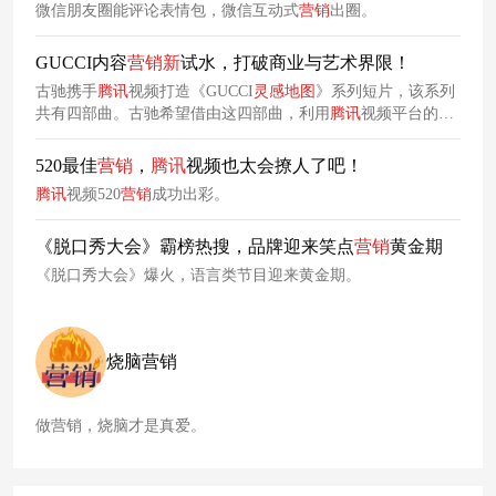
微信朋友圈能评论表情包，微信互动式
营销
出圈。
GUCCI内容
营销
新
试水，打破商业与艺术界限！
古驰携手
腾讯
视频打造《GUCCI
灵感
地图
》系列短片，该系列
共有四部曲。古驰希望借由这四部曲，利用
腾讯
视频平台的推
广覆盖能力，以及结合古驰当代美学的不同主题内容，向中国
消费者传递时尚科技的生活方式、品牌独树一帜的价值观。
520最佳
营销
，
腾讯
视频也太会撩人了吧！
腾讯
视频520
营销
成功出彩。
《脱口秀大会》霸榜热搜，品牌迎来笑点
营销
黄金期
《脱口秀大会》爆火，语言类节目迎来黄金期。
烧脑营销
做营销，烧脑才是真爱。