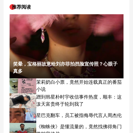
推荐阅读
笑晕，宝格丽故意给刘亦菲拍挡脸宣传照？心眼子
真多
茉莉奶白小票，竟然开始连载真正的番茄
小说
蹭到韩星朴时宇收信事件热度，顺丰：这
泼天富贵终于轮到我了
星巴克翻车，员工被指侮辱代言人周杰伦
《蜘蛛侠》是懂流量的，竟然找佛得角门