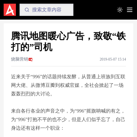
Toggle t
腾讯地图暖心广告，致敬“铁
打的”司机
烧脑营销
2019-05-07 15:14
近来关于“996”的话题持续发酵，从普通上班族到互联
网大佬、从微博豆瓣到权威官媒，全社会掀起了一场
轰轰烈烈的大讨论。
来自各行各业的声音之中，为“996”摇旗呐喊的有之，
为“996”打抱不平的也不少，但是人们似乎忘了，自己
身边还有这样一个职业：