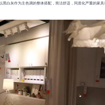
以黑白灰作为主色调的整体搭配，简洁舒适，同质化严重的家具