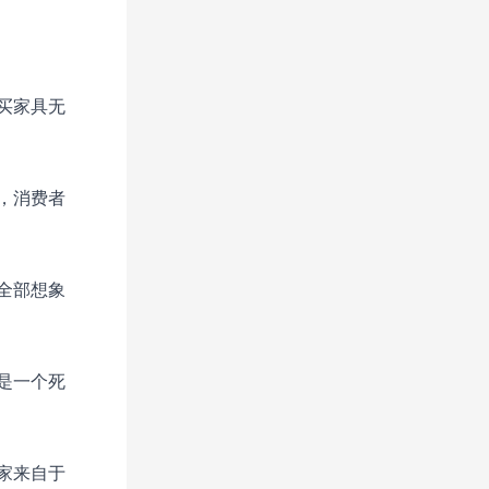
买家具无
，消费者
全部想象
是一个死
家来自于