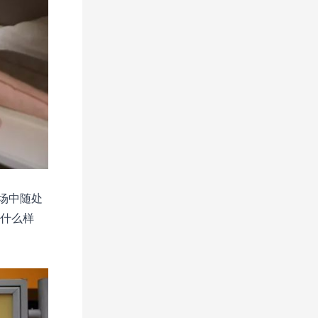
场中随处
是什么样