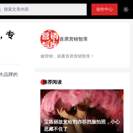
创作中心
Tog
，专
首席营销智库
做营销，就看首席营销智库！
大品牌的
推荐阅读
宝格丽故意给刘亦菲挡脸拍照，小心
思藏不住了