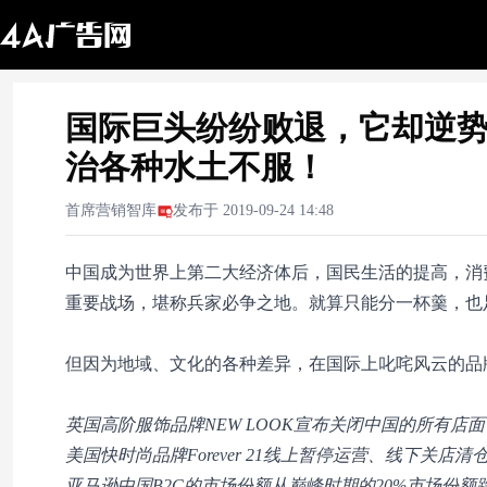
国际巨头纷纷败退，它却逆势
治各种水土不服！
首席营销智库
发布于
2019-09-24 14:48
中国成为世界上第二大经济体后，国民生活的提高，消
重要战场，堪称兵家必争之地。就算只能分一杯羹，也
但因为地域、文化的各种差异，在国际上叱咤风云的品
英国高阶服饰品牌NEW LOOK宣布关闭中国的所有店
美国快时尚品牌Forever 21线上暂停运营、线下关店
亚马逊中国B2C的市场份额从巅峰时期的20%市场份额