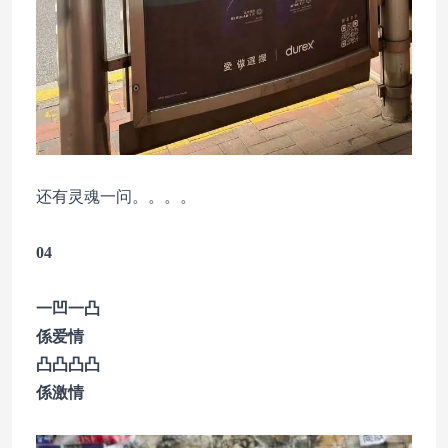
还有灵魂一问。。。。
04
一凹一凸
係爱情
凸凸凸凸
係激情