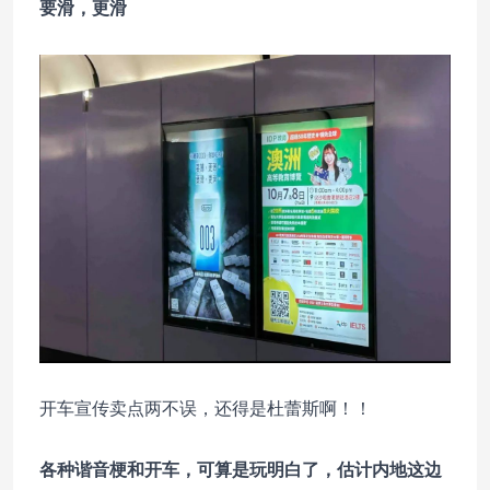
要滑，更滑
开车宣传卖点两不误，还得是杜蕾斯啊！！
各种谐音梗和开车，可算是玩明白了，估计内地这边