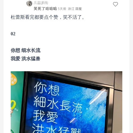
杜蕾斯看完都要点个赞，笑不活了。
02
你想 细水长流
我爱 洪水猛兽