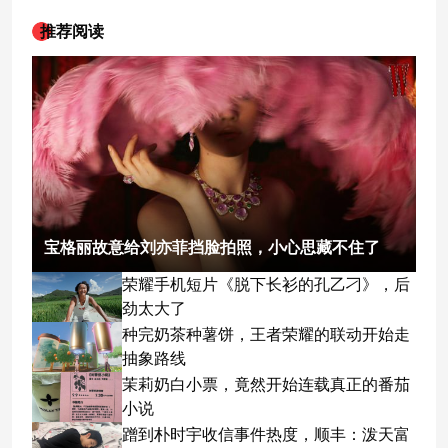
推荐阅读
宝格丽故意给刘亦菲挡脸拍照，小心思藏不住了
荣耀手机短片《脱下长衫的孔乙刁》，后
劲太大了
种完奶茶种薯饼，王者荣耀的联动开始走
抽象路线
茉莉奶白小票，竟然开始连载真正的番茄
小说
蹭到朴时宇收信事件热度，顺丰：泼天富