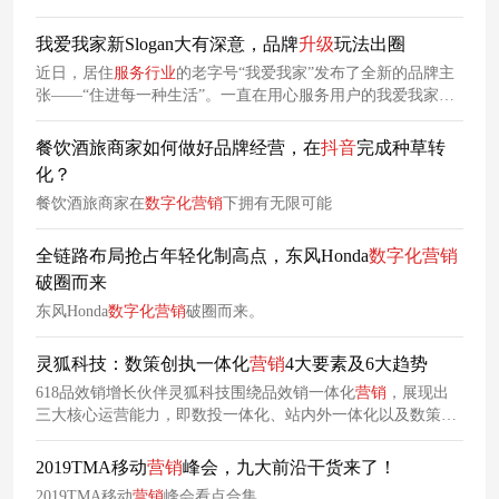
如何更好地了解目标顾客的需求？如何提高线上获取客户的成
功率和回头率？如何实现
生意
模式的迁移？这些才是困扰本地
我爱我家新Slogan大有深意，品牌
升级
玩法出圈
商家的真正问题。 本期，我们精选「2023年度百金计划」综合
近日，居住
服务行业
的老字号“我爱我家”发布了全新的品牌主
服务赛道的行业标杆案例，用啄木鸟家庭维修、金夫人、考拉
张——“住进每一种生活”。一直在用心服务用户的我爱我家此
音乐、奈尔宝等本地商家的成功经验，为行业提供更多精细化
次大规模发声，是23年来专业沉淀的硕果呈现，也是基于用户
运
深度洞察和业务发展需要之下的形象革新。
餐饮酒旅商家如何做好品牌经营，在
抖
音
完成种草转
化？
餐饮酒旅商家在
数字化
营销
下拥有无限可能
全链路布局抢占年轻化制高点，东风Honda
数字化
营销
破圈而来
东风Honda
数字化
营销
破圈而来。
灵狐科技：数策创执一体化
营销
4大要素及6大趋势
618品效销增长伙伴灵狐科技围绕品效销一体化
营销
，展现出
三大核心运营能力，即数投一体化、站内外一体化以及数策创
执一体化
营销
。其中，灵狐科技的数策创执一体化能力具备四
个关键运营要素，分别为数据驱动、策略靶向、创意执行与执
2019TMA移动
营销
峰会，九大前沿干货来了！
行优化。本文将针对灵狐科技数策创执一体化关键要素以及当
2019TMA移动
营销
峰会看点合集。