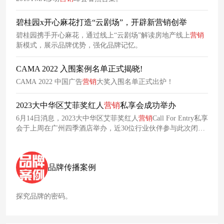
下六大
营销
趋势展开详细剖析，深入洞察其在
营销
实践中的应
用与价值。
碧桂园x开心麻花打造“云剧场”，开辟新营销创举
碧桂园携手开心麻花，通过线上“云剧场”解读房地产线上
营销
新模式，展示品牌优势，强化品牌记忆。
CAMA 2022 入围案例名单正式揭晓!
CAMA 2022 中国广告
营销
大奖入围名单正式出炉！
2023大中华区艾菲奖红人
营销
私享会成功举办
6月14日消息，2023大中华区艾菲奖红人
营销
Call For Entry私享
会于上周在广州四季酒店举办，近30位行业伙伴参与此次闭门
会议。会议聚焦红人
营销
领域的行业发展趋势，多位品牌方代
表分享前言洞见，并邀请资深从业者对获奖案例进行详细解
读，从不同维度带来实效思考和实践经验分享。
品牌传播案例
探究品牌的密码。