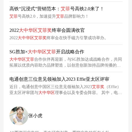
手，深耕体育营销赛道3.0建设，持续探索体育营销的新趋势。
高铁“沉浸式”营销范本：
艾
菲
号高铁2.0来了！
艾
菲
号高铁2.0，加速提升
艾
菲
品牌影响力！
2022
大中华区
艾
菲
奖
终审会圆满收官
2022
大中华区
艾
菲
奖
终审会在快手磁力引擎成功举办。
SG胜加×
大中华区
艾
菲
开启战略合作
大中华区
艾
菲
合作伙伴再迎新，与SG胜加达成战略合作，共同
拓展以优质内容助力品牌塑造，以创意创新加持品牌传播的营
销增长空间，探索多元产业链的综合方法，挖掘整合营销的深
层能力，发现更具传播力和故事性的营销佳作，让营销更具实
电通创意三位意见领袖加入2023 Effie亚太区评审
效。
近日，电通创意中国区三位意见领袖加入2023
艾
菲
奖
（Effie）
亚太区评审团与
大中华区
理事会以及专委会阵容。 其中，电通
创意中国区首席策略官潘岩（Tiffana Pun）加入2023亚太区
艾
菲
奖
评审团，电通创意中国区首席客户官唐睿（Twelve Tang）
加入2023‍
艾
菲
汽车
奖
理事会‍，电通创意中国区首席技术官陈建
张小虎
豪（Jianhao Chen）加入2023
大中华区
艾
菲
奖
O+O品牌营销赛道
专委会