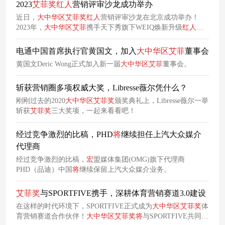
2023
艾
菲
奖
红
人
营销评审沙龙成功举办
近日，
大中华区
艾
菲
奖
红
人
营销评审沙龙在北京成功举办！
2023年，
大中华区
艾
菲
携手天下秀旗下WEIQ焕新升级
红
人
营
销赛道2.0，持续聚焦
红
人
经济的创新发展，引领、启迪、表彰
实效营销作品及其实践者，助推
红
人
营销生态变革。作为
大中
电通中国首席执行官黄国文，加入
大中华区
艾
菲
董事会
华区
艾
菲
奖
最持续成功百件量级专项赛道之一——
红
人
营销赛
黄国文Deric Wong正式加入新一届
大中华区
艾
菲
董事会。
道开赛以来，获得行业的大力支持，今年报赛案例总量居于
艾
菲
奖
专项赛道TOP2。
斩获营销圈多项权威大奖，Libresse薇尔凭什么？
刚刚过去的2020
大中华区
艾
菲
奖
颁奖典礼上，Libresse薇尔一举
斩获
艾
菲
奖
三大奖项，一起来看看吧！
经过竞争激烈的比稿，PHD
将
继续担任上汽大众媒介
代理商
经过竞争激烈的比稿，
宏
盟媒体集团(OMG)旗下代理商
PHD（品迪）中国
将
继续保留上汽大众媒介业务。
艾
菲
奖
与SPORTFIVE携手，深耕体育营销赛道3.0建设
在这样的时代环境下，SPORTFIVE正式成为
大中华区
艾
菲
奖
体
育营销赛道合作伙伴！
大中华区
艾
菲
奖
将
与SPORTFIVE共同携