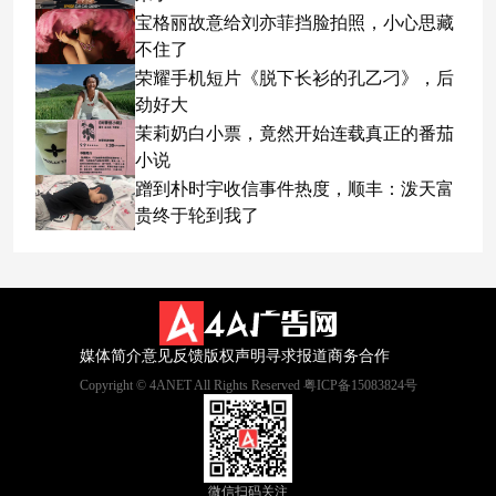
宝格丽故意给刘亦菲挡脸拍照，小心思藏
不住了
荣耀手机短片《脱下长衫的孔乙刁》，后
劲好大
茉莉奶白小票，竟然开始连载真正的番茄
小说
蹭到朴时宇收信事件热度，顺丰：泼天富
贵终于轮到我了
媒体简介
意见反馈
版权声明
寻求报道
商务合作
Copyright © 4ANET All Rights Reserved 粤ICP备15083824号
微信扫码关注