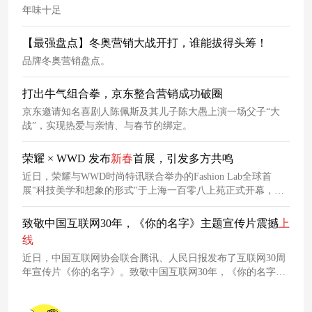
年味十足
【最强盘点】冬奥营销大战开打，谁能拔得头筹！
品牌冬奥营销盘点。
打出牛气组合拳，京东整合营销成功破圈
京东邀请知名喜剧人陈佩斯及其儿子陈大愚上演一场父子“大
战”，实现热爱与亲情、与春节的绑定。
荣耀 × WWD 发布
新春
首展，引发多方共鸣
近日，荣耀与WWD时尚特讯联合举办的Fashion Lab全球首
展"科技美学和想象的形式"于上海一百零八上苑正式开幕，荣
耀CMO郭锐、WWD中国联合创始人暨CEO傅琳、WWD 中国
联合创始人暨国际事务部副总裁张大川Johannes Neubacher以及
致敬中国互联网30年，《你的名字》主题宣传片震撼
上
知名艺人张嘉倪、曾黎等出席，共同见证这场科技与艺术相互
线
融合的
盛会
。
近日，中国互联网协会联合腾讯、人民日报发布了互联网30周
年宣传片《你的名字》。致敬中国互联网30年，《你的名字》
也是我们的名字，更是时代的名字。每一帧都是人们青春的记
录，令无数网友深受触动，感慨于互联网带来的巨大变化，也