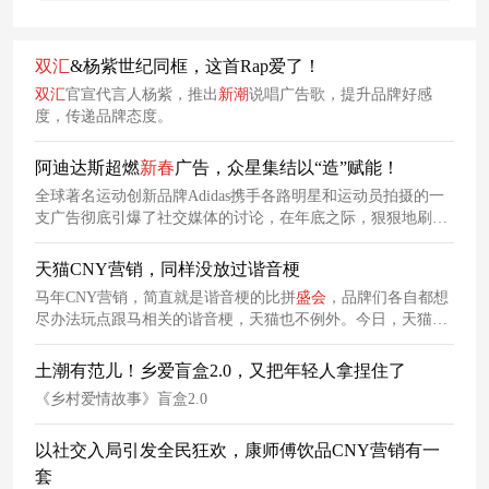
双汇
&杨紫世纪同框，这首Rap爱了！
双汇
官宣代言人杨紫，推出
新潮
说唱广告歌，提升品牌好感
度，传递品牌态度。
阿迪达斯超燃
新春
广告，众星集结以“造”赋能！
全球著名运动创新品牌Adidas携手各路明星和运动员拍摄的一
支广告彻底引爆了社交媒体的讨论，在年底之际，狠狠地刷了
一波存在感。
天猫CNY营销，同样没放过谐音梗
马年CNY营销，简直就是谐音梗的比拼
盛会
，品牌们各自都想
尽办法玩点跟马相关的谐音梗，天猫也不例外。今日，天猫携
手
新春
年礼大使马丽，共同
上线
了一支全新谐音梗广告，把
“买健康礼
上天
猫”的核心卖点通过趣味的方式植入观众心中。
土潮有范儿！乡爱盲盒2.0，又把年轻人拿捏住了
《乡村爱情故事》盲盒2.0
以社交入局引发全民狂欢，康师傅饮品CNY营销有一
套