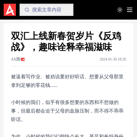
Toggle t
双汇上线新春贺岁片《反鸡
战》，趣味诠释幸福滋味
4A圈
2024-01-30 18:20
被逼着写作业、被劝说要好好听话、想要从父母那里
拿到足够的零花钱......
小时候的我们，似乎有很多想要的东西和不想做的
事，但最后都会迫于父母的血脉压制，而不得不乖乖
听话。
为此，小时候的我们幻想快点长大，甚至和爸妈身份