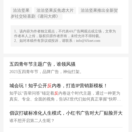
洽洽坚果
洽洽坚果反焦虑大片
洽洽坚果推出全新贺
岁社交轻喜剧《请问大师》
1、该内容为作者独立观点，不代表4A广告网观点或立场，文章为
作者本人上传，版权归原作者所有，未经允许不得转载。
2、如对本稿件有异议或投诉，请联系：info@4Anet.com
五四青年节主题广告，谁领风骚
2023五四青年节，品牌广告，神仙打架。
城会玩！知乎公开
反
内卷，打造IP营销新模板！
知乎以“吾辈问答”锚定着
反
内卷这个时代主题，通过一种更为
真实、专业、全面的视角，告诉Z世代们如何真正掌握“快即是
慢”的生活真谛。
倡议打破标准化人生模式，小红书广告对大厂贴脸开大
谁不想开启第二人生呢？