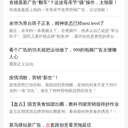
肯德基新广告“翻车”？这波母亲节“骚”操作，太辣眼！
肯德基最新上线的一支母亲节造势营销广告，太过辣眼！
余华为草台班子正名，精神状态已经next level了
最近，余华的一条视频火了。在视频中，他承认自己就是“草台
班子”。国民儿童护肤品牌“郁美净”，最开始也是典型的草台班
子。这些看似荒诞的“草台班子”瞬间和令人啼笑皆非的低级失
误，
恰恰
打破了传统商业与大众之间那堵无形的墙。
看个广告的功夫就把运动做了，999的电梯广告太懂懒
人心
重新定义运动。
疫情消散，营销“新生”！
疫情形势已得控制，视线回到营销圈，疫情的到来不亚于对行
业的一场“洗礼”，催生了种种营销新趋势的发生！
【盘点】国货美食组团出圈，教科书级营销值得抄作业
盘点近期国货品牌营销出圈案例，看谁能拒绝美食的诱惑？！
菜鸟驿站新广告，
反
套路创意看哭拖延症