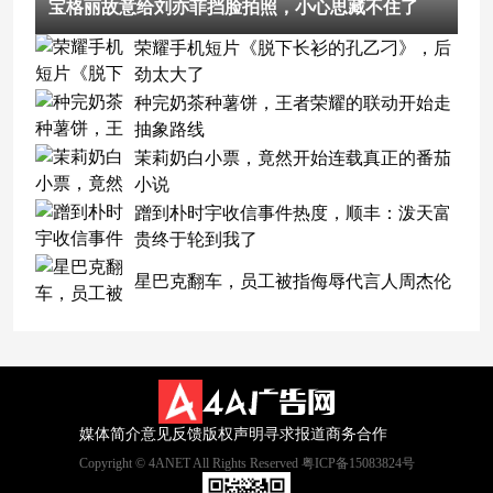
宝格丽故意给刘亦菲挡脸拍照，小心思藏不住了
荣耀手机短片《脱下长衫的孔乙刁》，后
劲太大了
种完奶茶种薯饼，王者荣耀的联动开始走
抽象路线
茉莉奶白小票，竟然开始连载真正的番茄
小说
蹭到朴时宇收信事件热度，顺丰：泼天富
贵终于轮到我了
星巴克翻车，员工被指侮辱代言人周杰伦
媒体简介
意见反馈
版权声明
寻求报道
商务合作
Copyright © 4ANET All Rights Reserved 粤ICP备15083824号