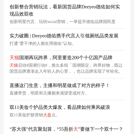
创新整合营销玩法，看新国货品牌Deeyeo德佑如何实
现品效双收
创新明星代言、玩转social营销，一举提升德佑品牌国民度
实力破圈 | Deeyeo德佑携手代言人引领厕纸品类发展
打通“爱干净的人都在用德佑”认知。
天
猫
国潮再玩跨界，阿里要造200个十亿国产品牌
天
猫
启动#国潮行动#，推出多组「国潮限定」跨界好物，既让
国货品牌逐渐走入年轻人的心里，，也让品牌实现了年轻化。
直播这门生意，主播和明星做成了对方的样子！
直播带货，明星和主播都来渴望变成对方。
​双11美妆个护品类大爆发，看品牌如何乘风破浪
双11美妆护肤营销
大盘
点。
“苏大强”代言聚划算，“55吾折
天
”要做下一个双十一？