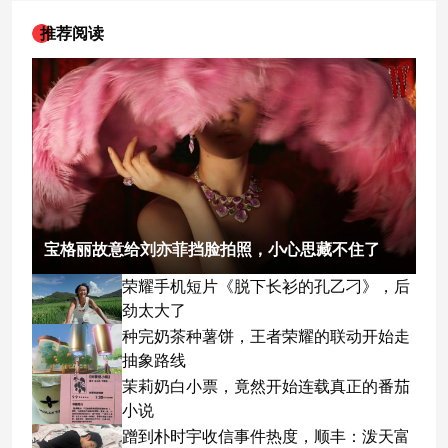
推荐阅读
宝格丽故意给刘亦菲挡脸拍照，小心思藏不住了
荣耀手机短片《脱下长衫的孔乙刁》，后
劲太大了
种完奶茶种薯饼，王者荣耀的联动开始走
抽象路线
茉莉奶白小票，竟然开始连载真正的番茄
小说
蹭到朴时宇收信事件热度，顺丰：泼天富