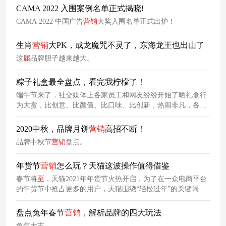
CAMA 2022 入围案例名单正式揭晓!
CAMA 2022 中国广告
营销
大奖入围名单正式出炉！
生肖
营销
大PK，成龙魔咒不灵了，东海龙王也出山了
这
届
品牌胆子越来越大。
粽子礼盒最全盘点，看完我柠檬了！
端午节来了，社交媒体上各家员工和网友纷纷开始了晒礼盒行
为大赏，比创意、比颜值、比口味、比创新，热闹非凡，各种
颜值与实力并存的粽子礼盒更是亮瞎大众的24K金刚眼。
2020中秋，品牌月饼
营销
高招不断！
品牌中秋节
营销
盘点。
年货节
营销
怎么玩？天猫这波操作值得借鉴
春节将
至
，天猫2021年年货节火热开启，为了在一众电商平台
的年货节中抢占更多的用户，天猫围绕“轻松过年”的关键词推
出了迎合年轻人兴趣爱好的
营销
策略，有效提升了天猫年货节
的影响力。
盘点兔年春节
营销
，解析品牌的四大玩法
兔年大吉