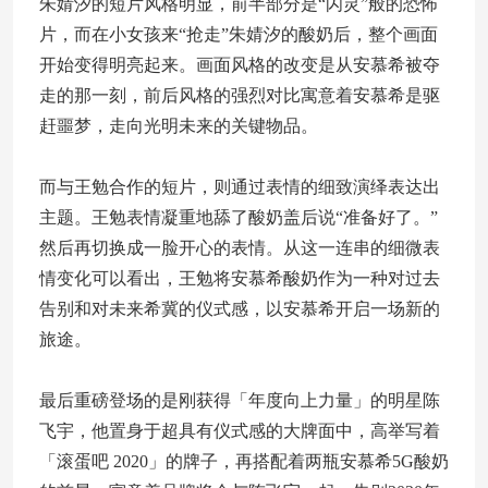
朱婧汐的短片风格明显，前半部分是“闪灵”般的恐怖
片，而在小女孩来“抢走”朱婧汐的酸奶后，整个画面
开始变得明亮起来。画面风格的改变是从安慕希被夺
走的那一刻，前后风格的强烈对比寓意着安慕希是驱
赶噩梦，走向光明未来的关键物品。
而与王勉合作的短片，则通过表情的细致演绎表达出
主题。王勉表情凝重地舔了酸奶盖后说“准备好了。”
然后再切换成一脸开心的表情。从这一连串的细微表
情变化可以看出，王勉将安慕希酸奶作为一种对过去
告别和对未来希冀的仪式感，以安慕希开启一场新的
旅途。
最后重磅登场的是刚获得「年度向上力量」的明星陈
飞宇，他置身于超具有仪式感的大牌面中，高举写着
「滚蛋吧 2020」的牌子，再搭配着两瓶安慕希5G酸奶