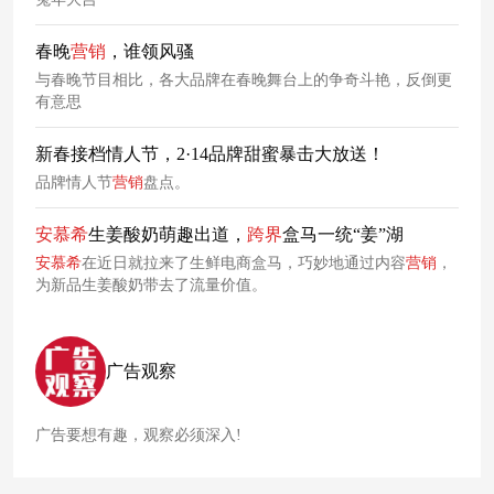
春晚
营销
，谁领风骚
与春晚节目相比，各大品牌在春晚舞台上的争奇斗艳，反倒更
有意思
新春接档情人节，2·14品牌甜蜜暴击大放送！
品牌情人节
营销
盘点。
安
慕
希
生姜酸奶萌趣出道，
跨
界
盒马一统“姜”湖
安
慕
希
在近日就拉来了生鲜电商盒马，巧妙地通过内容
营销
，
为新品生姜酸奶带去了流量价值。
广告观察
广告要想有趣，观察必须深入!