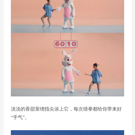
淡淡的香甜萦绕指尖涂上它，每次猜拳都给你带来好
“手气”。