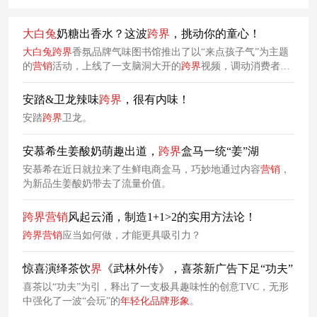
大白兔
奶糖出香水？这波
跨
界
，挑动你的童心！
大白兔
跨
界
香氛品牌气味图书馆推出了以“来点孩子气”为主题
的
营销
活动，上线了一支脑洞大开的
跨
界
视频，调动消费者情
怀，
打造
品牌经典
安踏&卫龙辣味
跨
界
，很有内味！
安踏
跨
界
卫龙。
安慕希生姜酸奶萌趣出道，
跨
界
盒马一统“姜”湖
安慕希在近日就拉来了生鲜电商盒马，巧妙地通过内容
营销
，
为新品生姜酸奶带去了流量价值。
跨
界
营销
风起云涌，制造1+1>2的实用方法论！
跨
界
营销
应当如何做，才能更具吸引力？
惊喜演绎茶饮
界
《武林外传》，喜茶新广告下足“功夫”
喜茶以“功夫”为引，释出了一支极具趣味性的创意TVC，无形
中强化了一波“会玩”的
年轻化
品牌形象
。