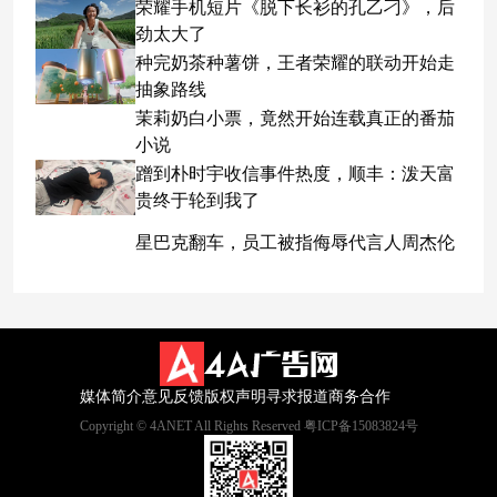
荣耀手机短片《脱下长衫的孔乙刁》，后
劲太大了
种完奶茶种薯饼，王者荣耀的联动开始走
抽象路线
茉莉奶白小票，竟然开始连载真正的番茄
小说
蹭到朴时宇收信事件热度，顺丰：泼天富
贵终于轮到我了
星巴克翻车，员工被指侮辱代言人周杰伦
媒体简介
意见反馈
版权声明
寻求报道
商务合作
Copyright © 4ANET All Rights Reserved 粤ICP备15083824号