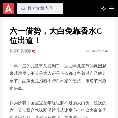
Toggle t
六一借势，大白兔靠香水C
位出道！
首席广告观察
2019-05-29 15:42
一年一度的儿童节又要到了，这些年儿童节的氛围越
来越浓厚，不管是大人还是小孩都会争着过自己的儿
童节。品牌更是抱着不蹭白不蹭的想法，每逢节日必
追热点。
作为所有中国宝宝童年躲也躲不过的大白兔，这次的
六一节，联合气味图书馆花式比童心，推出大白兔周
边系列产品，竟然还有香水，简直逆天了~