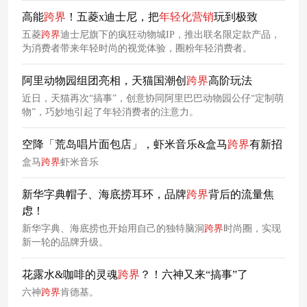
高能
跨
界
！五菱x迪士尼，把
年轻化
营销
玩到极致
五菱
跨
界
迪士尼旗下的疯狂动物城IP，推出联名限定款产品，
为消费者带来年轻时尚的视觉体验，圈粉年轻消费者。
阿里动物园组团亮相，天猫国潮创
跨
界
高阶玩法
近日，天猫再次“搞事”，创意协同阿里巴巴动物园公仔“定制萌
物”，巧妙地引起了年轻消费者的注意力。
空降「荒岛唱片面包店」，虾米音乐&盒马
跨
界
有新招
盒马
跨
界
虾米音乐
新华字典帽子、海底捞耳环，品牌
跨
界
背后的流量焦
虑！
新华字典、海底捞也开始用自己的独特脑洞
跨
界
时尚圈，实现
新一轮的品牌升级。
花露水&咖啡的灵魂
跨
界
？！六神又来“搞事”了
六神
跨
界
肯德基。