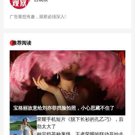
广告要想有趣，观察必须深入!
推荐阅读
宝格丽故意给刘亦菲挡脸拍照，小心思藏不住了
荣耀手机短片《脱下长衫的孔乙刁》，后
劲太大了
种完奶茶种薯饼，王者荣耀的联动开始走