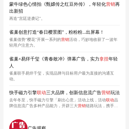
联名
合作的认知。
蒙牛绿色心情拍《甄嬛传之红豆外传》，年轻化
营销
再
出新招
再造“宫廷逆袭记”。
雀巢创意打造“春日樱景图”，粉粉粉...出屏幕！
雀巢借势“樱花”开展一系列的
营销
活动，巧妙地收获了一波年
轻用户注意力。
雀巢×易烊千玺《青春敢冲》弹幕广告，实力
拿捏
年轻
人
雀巢联手易烊千玺，实现品牌与目标用户最为直接的沟通互
动。
快手磁力引擎
联动
三大品牌，创新信息流广告
营销
玩法
去年冬至，快手磁力引擎「刷出心意」活动上线，活动
联动
品
牌信息流广告多种产品能力，开辟三大
营销
链路玩法，携手阿
迪达斯、珀莱雅和
雀巢咖啡
，刷出曝光、刷出种草、刷出转
化。 此次「刷出心意」
联动
阿迪达斯、珀莱雅和
雀巢咖啡
三大
品牌，撬动品牌信息流广告的内容
营销
价值，在助力冬日暖意
广告观察
流转中，丰富品牌内核，持续提升品牌影响力。