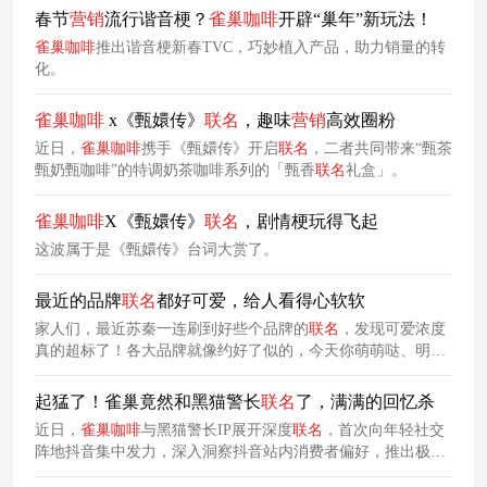
春节
营销
流行谐音梗？
雀巢咖啡
开辟“巢年”新玩法！
雀巢咖啡
推出谐音梗新春TVC，巧妙植入产品，助力销量的转
化。
雀巢咖啡
x《甄嬛传》
联名
，趣味
营销
高效圈粉
近日，
雀巢咖啡
携手《甄嬛传》开启
联名
，二者共同带来“甄茶
甄奶甄咖啡”的特调奶茶咖啡系列的「甄香
联名
礼盒」。
雀巢咖啡
X《甄嬛传》
联名
，剧情梗玩得飞起
这波属于是《甄嬛传》台词大赏了。
最近的品牌
联名
都好可爱，给人看得心软软
家人们，最近苏秦一连刷到好些个品牌的
联名
，发现可爱浓度
真的超标了！各大品牌就像约好了似的，今天你萌萌哒、明天
我卡哇伊，
联名
一个比一个可爱，给人看得心软软。结合趣味
十足的周边产品和线上
营销
活动，塔斯汀旨在用美食和心灵的
起猛了！雀巢竟然和黑猫警长
联名
了，满满的回忆杀
治愈，为广大消费者带来一场舌尖和情绪的双重愉悦。根据网
近日，
雀巢咖啡
与黑猫警长IP展开深度
联名
，首次向年轻社交
友晒出的打卡情报，必胜客这次的
联名
活动除了打造5家线下
阵地抖音集中发力，深入洞察抖音站内消费者偏好，推出极具
主题门店以外，还推出了
联名
毛绒杯套、贴纸、主题杯和纸袋
抖音风格的《黑猫警长特别篇》主题广告片，提升大众对此次
等限量周边。