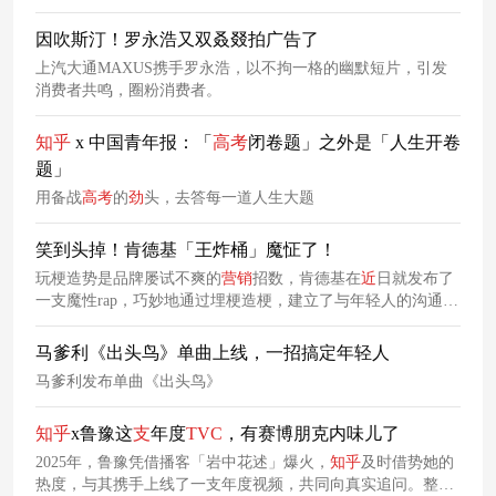
因吹斯汀！罗永浩又双叒叕拍广告了
上汽大通MAXUS携手罗永浩，以不拘一格的幽默短片，引发
消费者共鸣，圈粉消费者。
知
乎
x 中国青年报：「
高考
闭卷题」之外是「人生开卷
题」
用备战
高考
的
劲
头，去答每一道人生大题
笑到头掉！肯德基「王炸桶」魔怔了！
玩梗造势是品牌屡试不爽的
营销
招数，肯德基在
近
日就发布了
一支魔性rap，巧妙地通过埋梗造梗，建立了与年轻人的沟通桥
梁。
马爹利《出头鸟》单曲上线，一招搞定年轻人
马爹利发布单曲《出头鸟》
知
乎
x鲁豫这
支
年度
TVC
，有赛博朋克内味儿了
2025年，鲁豫凭借播客「岩中花述」爆火，
知
乎
及时借势她的
热度，与其携手上线了一支年度视频，共同向真实追问。整体