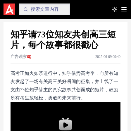
Toggle t
知乎请73位知友共创高三短
片，每个故事都很戳心
广告观察
2025-06-09 09:40
高考正如火如荼进行中，知乎借势高考季，向所有知
友发起了一场有关高三美好瞬间的征集，并上线了一
支由73位知乎答主的真实故事共创而成的短片，鼓励
所有考生放轻松，勇敢向未来前行。