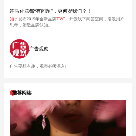
来看，短片
既
满足了大众对赛博朋克风格的审美期待，又传递
了
知
乎
坚守真实、鼓励提问的核心价值。
连马化腾都“有问题”，更何况我们？！
知
乎
发布2019年全新品牌
TVC
、开设线下问答空间，引发用户
思考，塑造品牌认知。
广告观察
广告要想有趣，观察必须深入!
推荐阅读