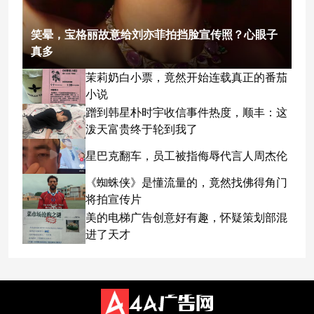
笑晕，宝格丽故意给刘亦菲拍挡脸宣传照？心眼子
真多
茉莉奶白小票，竟然开始连载真正的番茄
小说
蹭到韩星朴时宇收信事件热度，顺丰：这
泼天富贵终于轮到我了
星巴克翻车，员工被指侮辱代言人周杰伦
《蜘蛛侠》是懂流量的，竟然找佛得角门
将拍宣传片
美的电梯广告创意好有趣，怀疑策划部混
进了天才