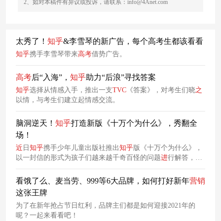
2、如对本稿件有异议或投诉，请联系：info@4Anet.com
太秀了！
知
乎
&李雪琴的新广告，每个高考生都该看看
知
乎
携手李雪琴带来
高考
借势广告。
高考
后“入海”，
知
乎
助力“后浪”寻找答案
知
乎
选择从情感入手，推出一支
TVC
《答案》，对考生们晓
之
以情，与考生们建立起情感交流。
脑洞逆天！
知
乎
打造新版《十万个为什么》，秀翻全
场！
近
日
知
乎
携手少年儿童出版社推出
知
乎
版《十万个为什么》，
以一封信的形式为孩子们越来越千奇百怪的问题
进
行解答，在
知
乎
“有问题，就会有答案”的品牌主张加持下
进
一步守护属于
下一代的童真与想象。
看饿了么、麦当劳、999等6大品牌，如何打好新年
营销
这张王牌
为了在新年抢占节日红利，品牌主们都是如何迎接2021年的
呢？一起来看看吧！