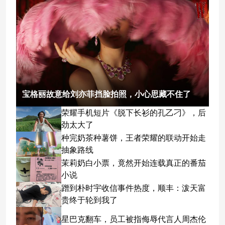
宝格丽故意给刘亦菲挡脸拍照，小心思藏不住了
荣耀手机短片《脱下长衫的孔乙刁》，后
劲太大了
种完奶茶种薯饼，王者荣耀的联动开始走
抽象路线
茉莉奶白小票，竟然开始连载真正的番茄
小说
蹭到朴时宇收信事件热度，顺丰：泼天富
贵终于轮到我了
星巴克翻车，员工被指侮辱代言人周杰伦