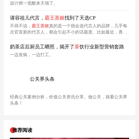
设计师一觉醒来天塌了。
请容祖儿代言，
霸王
茶
姬
找到了天选CP
不得不说，
霸王
茶
姬
真的是一个很会选代言人的品牌，几乎每
次官宣新的代言人，都会引起不小的话题度。比如最近，香港
霸王
茶
姬
官宣容祖儿
为
品牌挚友，就再次引发网友讨论。
奶茶店后厨员工晒照，揭开了
茶
饮行业新型营销套路
一边发疯，一边打工。
公关界头条
经典公关案例分析，价值公关资讯分享。做公关，就看公关界
头条！
推荐阅读