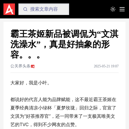
Toggle t
霸王茶姬新品被调侃为“文淇
洗澡水”，真是好抽象的形
容。。。
公关界头条
2025-05-21 19:07
大家好，我是小叶。
都说好的代言人能为品牌赋能，这不最近霸王茶姬在
夏季经典清凉小绿杯「夏梦玫珑」回归之际，官宣了
文淇
为“好茶推荐官”，还一同带来了一支极其唯美文
艺的TVC，得到不少网友的点赞。