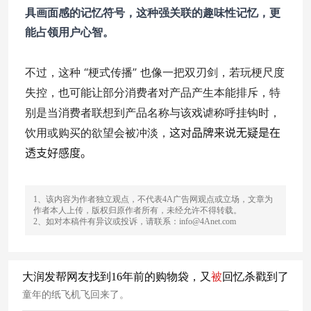
具画面感的记忆符号，这种强关联的趣味性记忆，更
能占领用户心智。
不过，这种 “梗式传播” 也像一把双刃剑，若玩梗尺度
失控，也可能让部分消费者对产品产生本能排斥，特
别是当消费者联想到产品名称与该戏谑称呼挂钩时，
饮用或购买的欲望会被冲淡，
这对品牌来说无疑是在
透支好感度。
1、该内容为作者独立观点，不代表4A广告网观点或立场，文章为
作者本人上传，版权归原作者所有，未经允许不得转载。
2、如对本稿件有异议或投诉，请联系：info@4Anet.com
大润发帮网友找到16年前的购物袋，又
被
回忆杀戳到了
童年的纸飞机飞回来了。