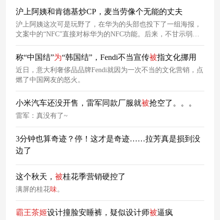
沪上阿姨和肯德基炒CP，麦当劳像个无能的丈夫
沪上阿姨这次可是玩野了，在华为的头部也投下了一组海报，
文案中的“NFC”直接对标华为的NFC功能。后来，不甘示弱的
喜
茶
在旁边也投放了一块的广告牌，提醒路人“喜
茶
就在隔
壁”，还在角落标注“无香精，无奶茶”，挑衅味十足。品牌间的
称“中国结”
为
“韩国结”，Fendi不当宣传
被
指文化挪用
商业博弈，从行业内的“贴脸开大”到跨赛道的“蹭流互动”，早
近日，意大利奢侈品品牌Fendi就因为一次不当的文化营销，点
已成为了大众津津乐道的话题。
燃了中国网友的怒火。
小米汽车还没开售，雷军同款厂服就
被
抢空了。。。
雷军：真没有了~
3分钟也算奇迹？停！这才是奇迹……拉芳真是损到没
边了
这个秋天，
被
桂花季营销硬控了
满屏的桂花
味
。
霸王
茶
姬
设计撞脸安睡裤，疑似设计师
被
逼疯