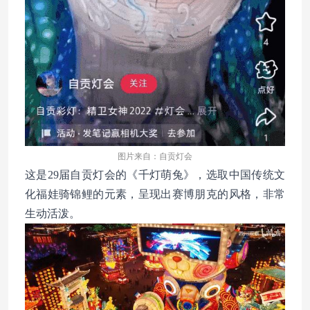
图片来自：自贡灯会
这是
29届自贡灯会的《千灯萌兔》，选取中国传统文
化福娃骑锦鲤的元素，呈现出赛博朋克的风格，非常
生动活泼
。