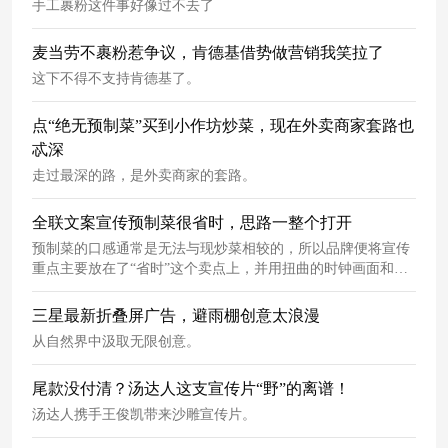
手工裹粉这件事好像过不去了
麦当劳不裹粉惹争议，肯德基借势做营销我笑拉了
这下不得不支持肯德基了。
点“绝无预制菜”买到小作坊炒菜，现在外卖商家套路也
忒深
走过最深的路，是外卖商家的套路。
全联文案宣传预制菜很省时，思路一整个打开
预制菜的口感通常是无法与现炒菜相较的，所以品牌便将宣传
重点主要放在了“省时”这个卖点上，并用扭曲的时钟画面和极
有代入感的脑洞文案打动消费者。大家或许不认同预制菜好
吃，但不得不承认它确实省时。相比之下，天猫今年年初的一
三星最新折叠屏广告，避雨棚创意太浪漫
则预制菜广告，却狠狠地
翻车
了。
从自然界中汲取无限创意。
尾款没付清？汤达人这支宣传片“野”的离谱！
汤达人携手王俊凯带来沙雕宣传片。