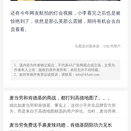
还有今年网友航拍的灯会视频，小李看完之后也是被
惊艳到了，依然是那么美那么震撼，期待有机会去自
贡看看。
头图及封面来源：小红书用户
1、该内容为作者独立观点，不代表4A广告网观点或立场，文章为
作者本人上传，版权归原作者所有，未经允许不得转载。
2、如对本稿件有异议或投诉，请联系：info@4Anet.com
麦当劳和肯德基的商战，都打到高德地图了。。。
就比如麦当劳和肯德基。事实上，这些小字并非品牌官方所
为，而是来自于高德地图精选的用户评论。当时，麦当劳将一
直以来现场手工裹粉的麦辣鸡翅，改为预制
半成品
统一复炸。
从此，网友们记住了这
对
欢喜冤家，肯德基和麦当劳的世纪商
麦当劳免费送手裹麦辣鸡翅，肯德基阴阳功力见长
战也成为了业内的一段“美谈”。