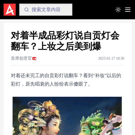
Toggle t
对着半成品彩灯说自贡灯会
翻车？上妆之后美到爆
首席创意官
2025-01-17 18:39
对着还未完工的自贡彩灯说翻车？
看到“补妆”以后的
彩灯，原先唱衰的人纷纷表示傻眼了。