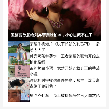
宝格丽故意给刘亦菲挡脸拍照，小心思藏不住了
荣耀手机短片《脱下长衫的孔乙刁》，后
劲太大了
种完奶茶种薯饼，王者荣耀的联动开始走
抽象路线
茉莉奶白小票，竟然开始连载真正的番茄
小说
蹭到朴时宇收信事件热度，顺丰：泼天富
贵终于轮到我了
星巴克翻车，员工被指侮辱代言人周杰伦